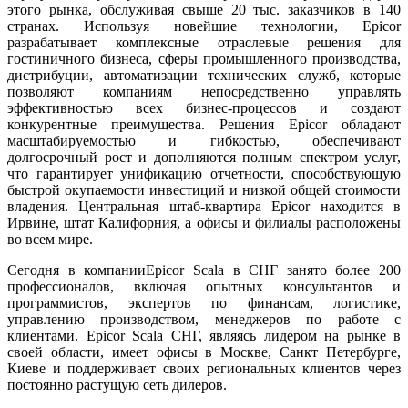
этого рынка, обслуживая свыше 20 тыс. заказчиков в 140
странах. Используя новейшие технологии, Epicor
разрабатывает комплексные отраслевые решения для
гостиничного бизнеса, сферы промышленного производства,
дистрибуции, автоматизации технических служб, которые
позволяют компаниям непосредственно управлять
эффективностью всех бизнес-процессов и создают
конкурентные преимущества. Решения Epicor обладают
масштабируемостью и гибкостью, обеспечивают
долгосрочный рост и дополняются полным спектром услуг,
что гарантирует унификацию отчетности, способствующую
быстрой окупаемости инвестиций и низкой общей стоимости
владения. Центральная штаб-квартира Epicor находится в
Ирвине, штат Калифорния, а офисы и филиалы расположены
во всем мире.
Сегодня в компанииEpicor Scala в СНГ занято более 200
профессионалов, включая опытных консультантов и
программистов, экспертов по финансам, логистике,
управлению производством, менеджеров по работе с
клиентами. Epicor Scala СНГ, являясь лидером на рынке в
своей области, имеет офисы в Москве, Санкт Петербурге,
Киеве и поддерживает своих региональных клиентов через
постоянно растущую сеть дилеров.