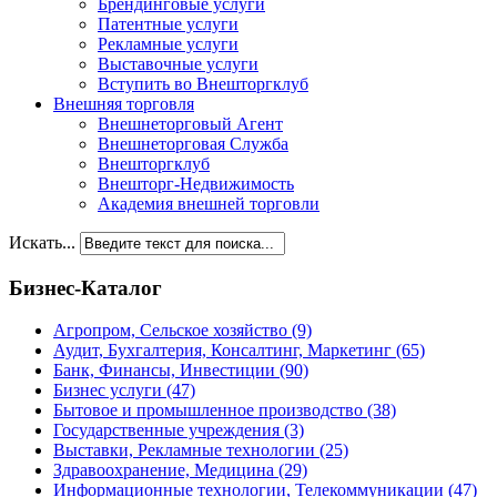
Брендинговые услуги
Патентные услуги
Рекламные услуги
Выставочные услуги
Вступить во Внешторгклуб
Внешняя торговля
Внешнеторговый Агент
Внешнеторговая Служба
Внешторгклуб
Внешторг-Недвижимость
Академия внешней торговли
Искать...
Бизнес-Каталог
Агропром, Сельское хозяйство
(9)
Аудит, Бухгалтерия, Консалтинг, Маркетинг
(65)
Банк, Финансы, Инвестиции
(90)
Бизнес услуги
(47)
Бытовое и промышленное производство
(38)
Государственные учреждения
(3)
Выставки, Рекламные технологии
(25)
Здравоохранение, Медицина
(29)
Информационные технологии, Телекоммуникации
(47)