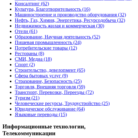
Консалтинг
(62)
Культура, Благотворительность
(16)
Машиностроение и производство оборудования
(32)
Нефть, Газ, Химия, Энергетика, Ресурсодобыча
(32)
Недвижимость жилая и коммерческая
(30)
Отели
(61)
Образование, Научная деятельность
(52)
Пишевая промышленность
(24)
Потребительские товары
(12)
Рестораны
(8)
СМИ, Медиа
(18)
Спорт
(2)
Строительство, девелопмент
(65)
Сфера бытовых услуг
(9)
Страхование, Безопасность
(25)
Торговля, Внешняя торговля
(59)
Транспорт, Перевозки, Переезды
(72)
Туризм
(21)
Человеческие ресурсы, Трудоустройство
(25)
Юридическое обслуживание
(64)
Языковые переводы
(15)
Информационные технологии,
Телекоммуникации