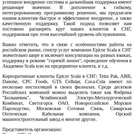
успешное внедрение системы и дальнейшая поддержка имеют
решающее значение. В дополнение к гибкому,
интегрированному программному решению, мы предлагаем
нашим клиентам быстрое и эффективное внедрение, а также
качественную поддержку. Такой подход позволяет нам
постоянно расширять круг наших клиентов в СНГ,
поддерживая при этом высочайший уровень обслуживания.
Важно отметить, что в связи с особенностями работы на
российском рынке, спектр услуг компании Epicor Scala в СНГ
значительно шире и включает консультации на разных языках,
поддержку в режиме "горячей линии", проведение обучения в
Академии Scala или на предприятии клиента, и т.д.
Корпоративные клиенты Epicor Scala в СНГ: Tetra Pak, ABB,
Danone, CPC Foods, GTS Cellular, Coca-Cola имеют по
несколько инсталляций в своих филиалах. Среди десятков
Российских компаний можно выделить такие как Фабрика
"Большевик", Челябинский Электро-Металургический
Комбинат, Светогорск ОАО, Новороссийское Морское
Пароходство, Московская Сотовая Связь, Самарская
Оптическая Кабельная компания, Орский
машиностроительный завод и многие другие.
Представитель организации: