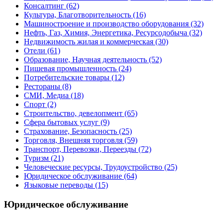
Консалтинг
(62)
Культура, Благотворительность
(16)
Машиностроение и производство оборудования
(32)
Нефть, Газ, Химия, Энергетика, Ресурсодобыча
(32)
Недвижимость жилая и коммерческая
(30)
Отели
(61)
Образование, Научная деятельность
(52)
Пишевая промышленность
(24)
Потребительские товары
(12)
Рестораны
(8)
СМИ, Медиа
(18)
Спорт
(2)
Строительство, девелопмент
(65)
Сфера бытовых услуг
(9)
Страхование, Безопасность
(25)
Торговля, Внешняя торговля
(59)
Транспорт, Перевозки, Переезды
(72)
Туризм
(21)
Человеческие ресурсы, Трудоустройство
(25)
Юридическое обслуживание
(64)
Языковые переводы
(15)
Юридическое обслуживание