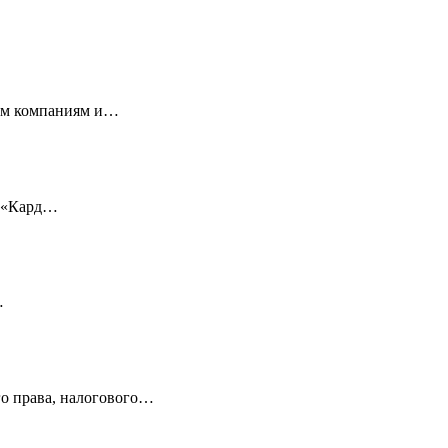
ным компаниям и…
, «Кард…
…
 права, налогового…