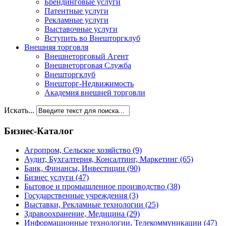
Брендинговые услуги
Патентные услуги
Рекламные услуги
Выставочные услуги
Вступить во Внешторгклуб
Внешняя торговля
Внешнеторговый Агент
Внешнеторговая Служба
Внешторгклуб
Внешторг-Недвижимость
Академия внешней торговли
Искать...
Бизнес-Каталог
Агропром, Сельское хозяйство
(9)
Аудит, Бухгалтерия, Консалтинг, Маркетинг
(65)
Банк, Финансы, Инвестиции
(90)
Бизнес услуги
(47)
Бытовое и промышленное производство
(38)
Государственные учреждения
(3)
Выставки, Рекламные технологии
(25)
Здравоохранение, Медицина
(29)
Информационные технологии, Телекоммуникации
(47)