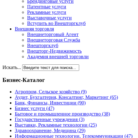
Брендинговые услуги
Патентные услуги
Рекламные услуги
Выставочные услуги
Вступить во Внешторгклуб
Внешняя торговля
Внешнеторговый Агент
Внешнеторговая Служба
Внешторгклуб
Внешторг-Недвижимость
Академия внешней торговли
Искать...
Бизнес-Каталог
Агропром, Сельское хозяйство
(9)
Аудит, Бухгалтерия, Консалтинг, Маркетинг
(65)
Банк, Финансы, Инвестиции
(90)
Бизнес услуги
(47)
Бытовое и промышленное производство
(38)
Государственные учреждения
(3)
Выставки, Рекламные технологии
(25)
Здравоохранение, Медицина
(29)
Информационные технологии, Телекоммуникации
(47)