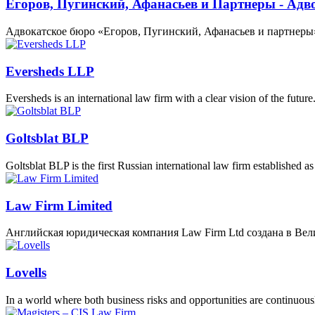
Егоров, Пугинский, Афанасьев и Партнеры - Адв
Адвокатское бюро «Егоров, Пугинский, Афанасьев и партнер
Eversheds LLP
Eversheds is an international law firm with a clear vision of the futur
Goltsblat BLP
Goltsblat BLP is the first Russian international law firm established as
Law Firm Limited
Английская юридическая компания Law Firm Ltd создана в Вел
Lovells
In a world where both business risks and opportunities are continuo