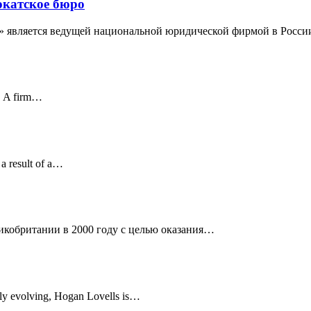
окатское бюро
ы» является ведущей национальной юридической фирмой в Росс
e. A firm…
 a result of a…
икобритании в 2000 году с целью оказания…
usly evolving, Hogan Lovells is…