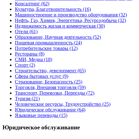
Консалтинг
(62)
Культура, Благотворительность
(16)
Машиностроение и производство оборудования
(32)
Нефть, Газ, Химия, Энергетика, Ресурсодобыча
(32)
Недвижимость жилая и коммерческая
(30)
Отели
(61)
Образование, Научная деятельность
(52)
Пишевая промышленность
(24)
Потребительские товары
(12)
Рестораны
(8)
СМИ, Медиа
(18)
Спорт
(2)
Строительство, девелопмент
(65)
Сфера бытовых услуг
(9)
Страхование, Безопасность
(25)
Торговля, Внешняя торговля
(59)
Транспорт, Перевозки, Переезды
(72)
Туризм
(21)
Человеческие ресурсы, Трудоустройство
(25)
Юридическое обслуживание
(64)
Языковые переводы
(15)
Юридическое обслуживание