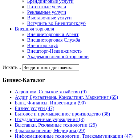
Брендинговые услуги
Патентные услуги
Рекламные услуги
Выставочные услуги
Вступить во Внешторгклуб
Внешняя торговля
Внешнеторговый Агент
Внешнеторговая Служба
Внешторгклуб
Внешторг-Недвижимость
Академия внешней торговли
Искать...
Бизнес-Каталог
Агропром, Сельское хозяйство
(9)
Аудит, Бухгалтерия, Консалтинг, Маркетинг
(65)
Банк, Финансы, Инвестиции
(90)
Бизнес услуги
(47)
Бытовое и промышленное производство
(38)
Государственные учреждения
(3)
Выставки, Рекламные технологии
(25)
Здравоохранение, Медицина
(29)
Информационные технологии, Телекоммуникации
(47)