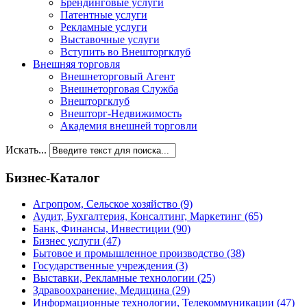
Брендинговые услуги
Патентные услуги
Рекламные услуги
Выставочные услуги
Вступить во Внешторгклуб
Внешняя торговля
Внешнеторговый Агент
Внешнеторговая Служба
Внешторгклуб
Внешторг-Недвижимость
Академия внешней торговли
Искать...
Бизнес-Каталог
Агропром, Сельское хозяйство
(9)
Аудит, Бухгалтерия, Консалтинг, Маркетинг
(65)
Банк, Финансы, Инвестиции
(90)
Бизнес услуги
(47)
Бытовое и промышленное производство
(38)
Государственные учреждения
(3)
Выставки, Рекламные технологии
(25)
Здравоохранение, Медицина
(29)
Информационные технологии, Телекоммуникации
(47)