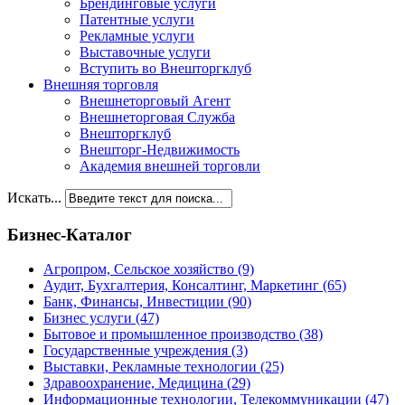
Брендинговые услуги
Патентные услуги
Рекламные услуги
Выставочные услуги
Вступить во Внешторгклуб
Внешняя торговля
Внешнеторговый Агент
Внешнеторговая Служба
Внешторгклуб
Внешторг-Недвижимость
Академия внешней торговли
Искать...
Бизнес-Каталог
Агропром, Сельское хозяйство
(9)
Аудит, Бухгалтерия, Консалтинг, Маркетинг
(65)
Банк, Финансы, Инвестиции
(90)
Бизнес услуги
(47)
Бытовое и промышленное производство
(38)
Государственные учреждения
(3)
Выставки, Рекламные технологии
(25)
Здравоохранение, Медицина
(29)
Информационные технологии, Телекоммуникации
(47)