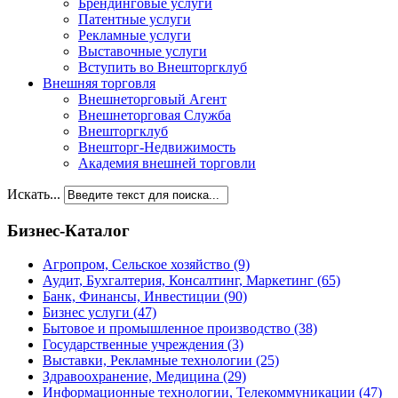
Брендинговые услуги
Патентные услуги
Рекламные услуги
Выставочные услуги
Вступить во Внешторгклуб
Внешняя торговля
Внешнеторговый Агент
Внешнеторговая Служба
Внешторгклуб
Внешторг-Недвижимость
Академия внешней торговли
Искать...
Бизнес-Каталог
Агропром, Сельское хозяйство
(9)
Аудит, Бухгалтерия, Консалтинг, Маркетинг
(65)
Банк, Финансы, Инвестиции
(90)
Бизнес услуги
(47)
Бытовое и промышленное производство
(38)
Государственные учреждения
(3)
Выставки, Рекламные технологии
(25)
Здравоохранение, Медицина
(29)
Информационные технологии, Телекоммуникации
(47)