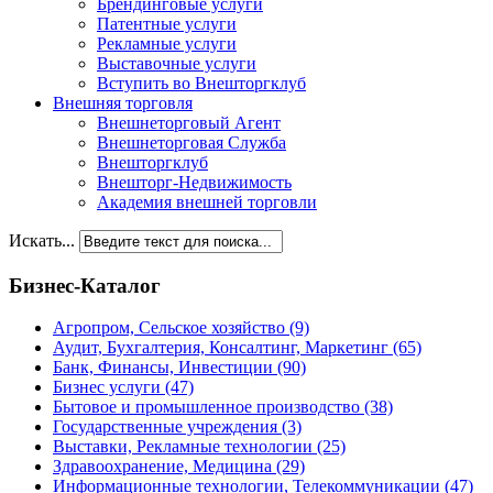
Брендинговые услуги
Патентные услуги
Рекламные услуги
Выставочные услуги
Вступить во Внешторгклуб
Внешняя торговля
Внешнеторговый Агент
Внешнеторговая Служба
Внешторгклуб
Внешторг-Недвижимость
Академия внешней торговли
Искать...
Бизнес-Каталог
Агропром, Сельское хозяйство
(9)
Аудит, Бухгалтерия, Консалтинг, Маркетинг
(65)
Банк, Финансы, Инвестиции
(90)
Бизнес услуги
(47)
Бытовое и промышленное производство
(38)
Государственные учреждения
(3)
Выставки, Рекламные технологии
(25)
Здравоохранение, Медицина
(29)
Информационные технологии, Телекоммуникации
(47)