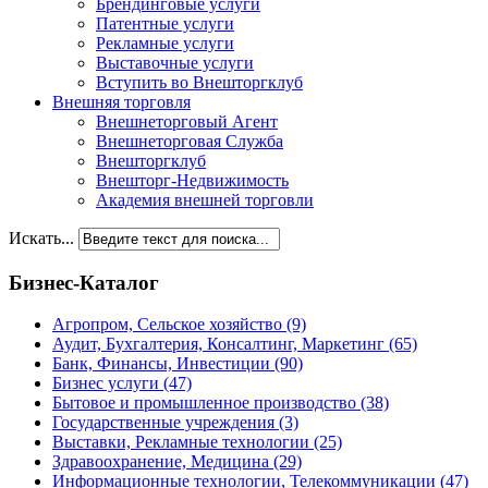
Брендинговые услуги
Патентные услуги
Рекламные услуги
Выставочные услуги
Вступить во Внешторгклуб
Внешняя торговля
Внешнеторговый Агент
Внешнеторговая Служба
Внешторгклуб
Внешторг-Недвижимость
Академия внешней торговли
Искать...
Бизнес-Каталог
Агропром, Сельское хозяйство
(9)
Аудит, Бухгалтерия, Консалтинг, Маркетинг
(65)
Банк, Финансы, Инвестиции
(90)
Бизнес услуги
(47)
Бытовое и промышленное производство
(38)
Государственные учреждения
(3)
Выставки, Рекламные технологии
(25)
Здравоохранение, Медицина
(29)
Информационные технологии, Телекоммуникации
(47)