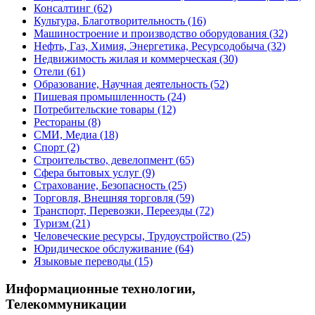
Консалтинг
(62)
Культура, Благотворительность
(16)
Машиностроение и производство оборудования
(32)
Нефть, Газ, Химия, Энергетика, Ресурсодобыча
(32)
Недвижимость жилая и коммерческая
(30)
Отели
(61)
Образование, Научная деятельность
(52)
Пишевая промышленность
(24)
Потребительские товары
(12)
Рестораны
(8)
СМИ, Медиа
(18)
Спорт
(2)
Строительство, девелопмент
(65)
Сфера бытовых услуг
(9)
Страхование, Безопасность
(25)
Торговля, Внешняя торговля
(59)
Транспорт, Перевозки, Переезды
(72)
Туризм
(21)
Человеческие ресурсы, Трудоустройство
(25)
Юридическое обслуживание
(64)
Языковые переводы
(15)
Информационные технологии,
Телекоммуникации