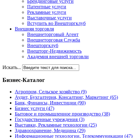
Брендинговые услуги
Патентные услуги
Рекламные услуги
Выставочные услуги
Вступить во Внешторгклуб
Внешняя торговля
Внешнеторговый Агент
Внешнеторговая Служба
Внешторгклуб
Внешторг-Недвижимость
Академия внешней торговли
Искать...
Бизнес-Каталог
Агропром, Сельское хозяйство
(9)
Аудит, Бухгалтерия, Консалтинг, Маркетинг
(65)
Банк, Финансы, Инвестиции
(90)
Бизнес услуги
(47)
Бытовое и промышленное производство
(38)
Государственные учреждения
(3)
Выставки, Рекламные технологии
(25)
Здравоохранение, Медицина
(29)
Информационные технологии, Телекоммуникации
(47)