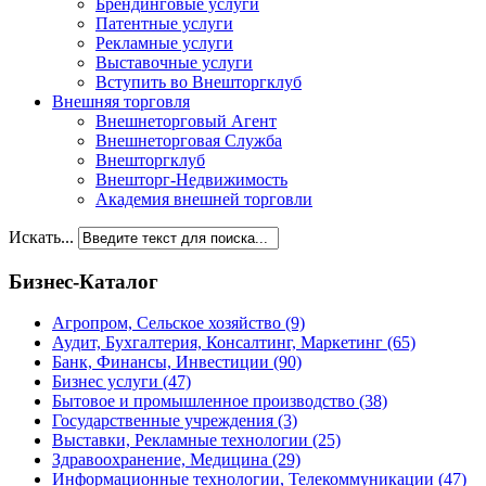
Брендинговые услуги
Патентные услуги
Рекламные услуги
Выставочные услуги
Вступить во Внешторгклуб
Внешняя торговля
Внешнеторговый Агент
Внешнеторговая Служба
Внешторгклуб
Внешторг-Недвижимость
Академия внешней торговли
Искать...
Бизнес-Каталог
Агропром, Сельское хозяйство
(9)
Аудит, Бухгалтерия, Консалтинг, Маркетинг
(65)
Банк, Финансы, Инвестиции
(90)
Бизнес услуги
(47)
Бытовое и промышленное производство
(38)
Государственные учреждения
(3)
Выставки, Рекламные технологии
(25)
Здравоохранение, Медицина
(29)
Информационные технологии, Телекоммуникации
(47)