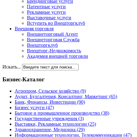
Брендинговые услуги
Патентные услуги
Рекламные услуги
Выставочные услуги
Вступить во Внешторгклуб
Внешняя торговля
Внешнеторговый Агент
Внешнеторговая Служба
Внешторгклуб
Внешторг-Недвижимость
Академия внешней торговли
Искать...
Бизнес-Каталог
Агропром, Сельское хозяйство
(9)
Аудит, Бухгалтерия, Консалтинг, Маркетинг
(65)
Банк, Финансы, Инвестиции
(90)
Бизнес услуги
(47)
Бытовое и промышленное производство
(38)
Государственные учреждения
(3)
Выставки, Рекламные технологии
(25)
Здравоохранение, Медицина
(29)
Информационные технологии, Телекоммуникации
(47)