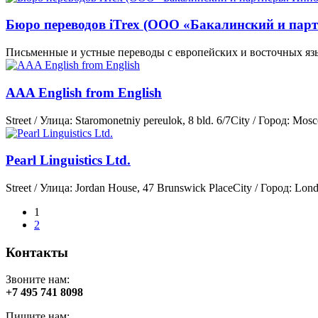
Бюро переводов iTrex (ООО «Бакалинский и пар
Письменные и устные переводы с европейских и восточных язык
AAA English from English
Street / Улица: Staromonetniy pereulok, 8 bld. 6/7City / Город: M
Pearl Linguistics Ltd.
Street / Улица: Jordan House, 47 Brunswick PlaceCity / Город: 
1
2
Контакты
Звоните нам:
+7 495 741 8098
Пишите нам: