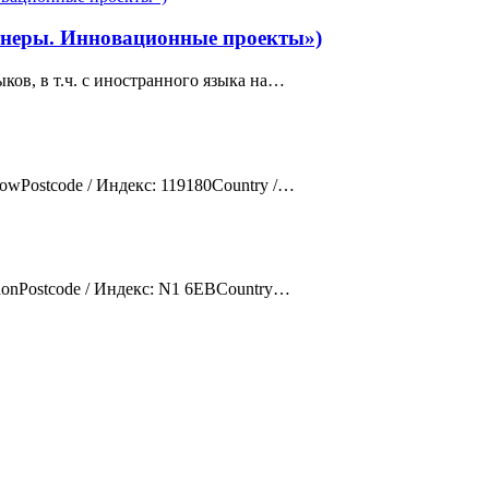
тнеры. Инновационные проекты»)
ов, в т.ч. с иностранного языка на…
oscowPostcode / Индекс: 119180Country /…
LondonPostcode / Индекс: N1 6EBCountry…