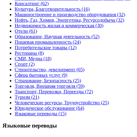
Консалтинг
(62)
Культура, Благотворительность
(16)
Машиностроение и производство оборудования
(32)
Нефть, Газ, Химия, Энергетика, Ресурсодобыча
(32)
Недвижимость жилая и коммерческая
(30)
Отели
(61)
Образование, Научная деятельность
(52)
Пишевая промышленность
(24)
Потребительские товары
(12)
Рестораны
(8)
СМИ, Медиа
(18)
Спорт
(2)
Строительство, девелопмент
(65)
Сфера бытовых услуг
(9)
Страхование, Безопасность
(25)
Торговля, Внешняя торговля
(59)
Транспорт, Перевозки, Переезды
(72)
Туризм
(21)
Человеческие ресурсы, Трудоустройство
(25)
Юридическое обслуживание
(64)
Языковые переводы
(15)
Языковые переводы