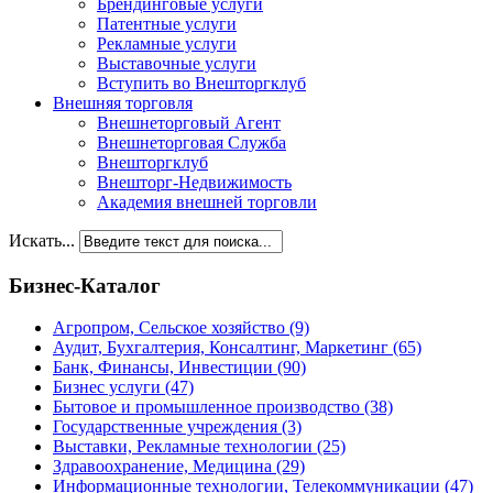
Брендинговые услуги
Патентные услуги
Рекламные услуги
Выставочные услуги
Вступить во Внешторгклуб
Внешняя торговля
Внешнеторговый Агент
Внешнеторговая Служба
Внешторгклуб
Внешторг-Недвижимость
Академия внешней торговли
Искать...
Бизнес-Каталог
Агропром, Сельское хозяйство
(9)
Аудит, Бухгалтерия, Консалтинг, Маркетинг
(65)
Банк, Финансы, Инвестиции
(90)
Бизнес услуги
(47)
Бытовое и промышленное производство
(38)
Государственные учреждения
(3)
Выставки, Рекламные технологии
(25)
Здравоохранение, Медицина
(29)
Информационные технологии, Телекоммуникации
(47)