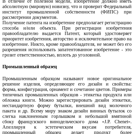
В отличие от полезной модели, изобретение должно иметь
абсолютную (мировую) новизну, что и проверит Федеральный
институт промышленной собственности (ФИПС) при
рассмотрении документов.
Получение патента на изобретение предполагает регистрацию
способа и/или объекта. При регистрации изобретения
правообладателю выдается Патент, который удостоверяет
приоритет изобретения, авторство и исключительное право на
изобретение. Никто, кроме правообладателя, не может без его
разрешения использовать запатентованное изобретение - это
грозит ответственностью, вплоть до уголовной.
Промышленный образец
Промышленным образцом называют новое оригинальное
решение изделия, определяющее его дизайн и свойства:
форма, конфигурация, орнамент и сочетание цветов. Примеры
типичных промышленных образцов - этикетка продукта или
обложка книги. Можно зарегистрировать дизайн этикетки,
нестандартную форму бутылки, внешний вид молочного
пакета и др. Всему миру знаком дизайн винных бутылок со
слегка наклоненным горлышком и небольшой вмятиной
сбоку французского винодельческого дома «J.P. Chenet».
Апеллируя к эстетическим вкусам потребителя,
промышленный образец делает продукт более