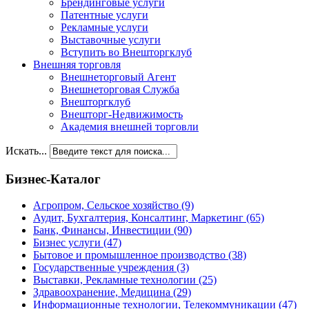
Брендинговые услуги
Патентные услуги
Рекламные услуги
Выставочные услуги
Вступить во Внешторгклуб
Внешняя торговля
Внешнеторговый Агент
Внешнеторговая Служба
Внешторгклуб
Внешторг-Недвижимость
Академия внешней торговли
Искать...
Бизнес-Каталог
Агропром, Сельское хозяйство
(9)
Аудит, Бухгалтерия, Консалтинг, Маркетинг
(65)
Банк, Финансы, Инвестиции
(90)
Бизнес услуги
(47)
Бытовое и промышленное производство
(38)
Государственные учреждения
(3)
Выставки, Рекламные технологии
(25)
Здравоохранение, Медицина
(29)
Информационные технологии, Телекоммуникации
(47)