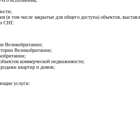
о его исполнения;
мости;
я (в том числе закрытые для общего доступа) объектов, выстав
ан СНГ.
рии Великобритании;
ритории Великобритании;
кобритании;
и объектов коммерческой недвижимости;
родажи квартир и домов;
ующие услуги: