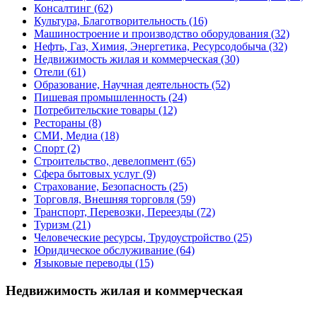
Консалтинг
(62)
Культура, Благотворительность
(16)
Машиностроение и производство оборудования
(32)
Нефть, Газ, Химия, Энергетика, Ресурсодобыча
(32)
Недвижимость жилая и коммерческая
(30)
Отели
(61)
Образование, Научная деятельность
(52)
Пишевая промышленность
(24)
Потребительские товары
(12)
Рестораны
(8)
СМИ, Медиа
(18)
Спорт
(2)
Строительство, девелопмент
(65)
Сфера бытовых услуг
(9)
Страхование, Безопасность
(25)
Торговля, Внешняя торговля
(59)
Транспорт, Перевозки, Переезды
(72)
Туризм
(21)
Человеческие ресурсы, Трудоустройство
(25)
Юридическое обслуживание
(64)
Языковые переводы
(15)
Недвижимость жилая и коммерческая