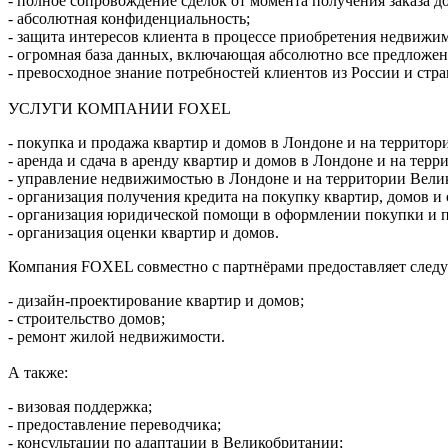
- полное сопровождение сделок от момента получения заказа д
- абсолютная конфиденциальность;
- защита интересов клиента в процессе приобретения недвижи
- огромная база данных, включающая абсолютно все предложени
- превосходное знание потребностей клиентов из России и стр
УСЛУГИ КОМПАНИИ FOXEL
- покупка и продажа квартир и домов в Лондоне и на террито
- аренда и сдача в аренду квартир и домов в Лондоне и на тер
- управление недвижимостью в Лондоне и на территории Вели
- организация получения кредита на покупку квартир, домов 
- организация юридической помощи в оформлении покупки и п
- организация оценки квартир и домов.
Компания FOXEL совместно с партнёрами предоставляет след
- дизайн-проектирование квартир и домов;
- строительство домов;
- ремонт жилой недвижимости.
А также:
- визовая поддержка;
- предоставление переводчика;
- консультации по адаптации в Великобритании;