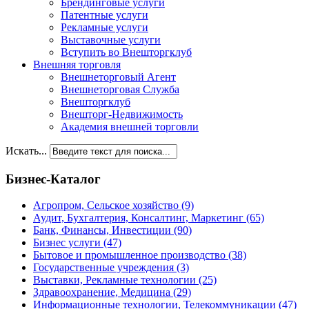
Брендинговые услуги
Патентные услуги
Рекламные услуги
Выставочные услуги
Вступить во Внешторгклуб
Внешняя торговля
Внешнеторговый Агент
Внешнеторговая Служба
Внешторгклуб
Внешторг-Недвижимость
Академия внешней торговли
Искать...
Бизнес-Каталог
Агропром, Сельское хозяйство
(9)
Аудит, Бухгалтерия, Консалтинг, Маркетинг
(65)
Банк, Финансы, Инвестиции
(90)
Бизнес услуги
(47)
Бытовое и промышленное производство
(38)
Государственные учреждения
(3)
Выставки, Рекламные технологии
(25)
Здравоохранение, Медицина
(29)
Информационные технологии, Телекоммуникации
(47)