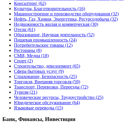
Консалтинг
(62)
Культура, Благотворительность
(16)
Машиностроение и производство оборудования
(32)
Нефть, Газ, Химия, Энергетика, Ресурсодобыча
(32)
Недвижимость жилая и коммерческая
(30)
Отели
(61)
Образование, Научная деятельность
(52)
Пишевая промышленность
(24)
Потребительские товары
(12)
Рестораны
(8)
СМИ, Медиа
(18)
Спорт
(2)
Строительство, девелопмент
(65)
Сфера бытовых услуг
(9)
Страхование, Безопасность
(25)
Торговля, Внешняя торговля
(59)
Транспорт, Перевозки, Переезды
(72)
Туризм
(21)
Человеческие ресурсы, Трудоустройство
(25)
Юридическое обслуживание
(64)
Языковые переводы
(15)
Банк, Финансы, Инвестиции