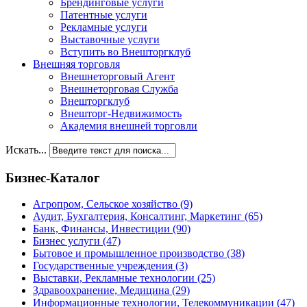
Брендинговые услуги
Патентные услуги
Рекламные услуги
Выставочные услуги
Вступить во Внешторгклуб
Внешняя торговля
Внешнеторговый Агент
Внешнеторговая Служба
Внешторгклуб
Внешторг-Недвижимость
Академия внешней торговли
Искать...
Бизнес-Каталог
Агропром, Сельское хозяйство
(9)
Аудит, Бухгалтерия, Консалтинг, Маркетинг
(65)
Банк, Финансы, Инвестиции
(90)
Бизнес услуги
(47)
Бытовое и промышленное производство
(38)
Государственные учреждения
(3)
Выставки, Рекламные технологии
(25)
Здравоохранение, Медицина
(29)
Информационные технологии, Телекоммуникации
(47)