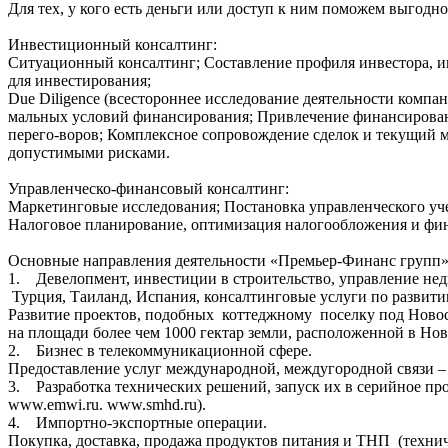
Для тех, у кого есть деньги или доступ к ним поможем выгодн
Инвестиционный консалтинг:
Ситуационный консалтинг; Составление профиля инвестора, 
для инвестирования;
Due Diligence (всестороннее исследование деятельности компан
мальных условий финансирования; Привлечение финансирован
перего-воров; Комплексное сопровождение сделок и текущий 
допустимыми рисками.
Управленческо-финансовый консалтинг:
Маркетинговые исследования; Постановка управленческого уче
Налоговое планирование, оптимизация налогообложения и ф
Основные направления деятельности «Премьер-Финанс групп»
1. Девелопмент, инвестиции в строительство, управление не
Турция, Таиланд, Испания, консалтинговые услуги по развитию
Развитие проектов, подобных коттеджному поселку под Новос
на площади более чем 1000 гектар земли, расположенной в Но
2. Бизнес в телекоммуникационной сфере.
Предоставление услуг международной, междугородной связи –
3. Разработка технических решений, запуск их в серийное п
www.emwi.ru. www.smhd.ru).
4. Импортно-экспортные операции.
Покупка, доставка, продажа продуктов питания и ТНП (технич