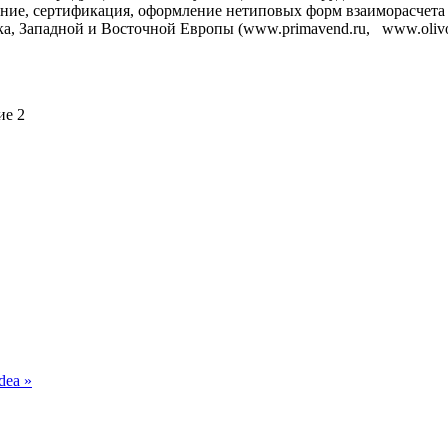
ление, сертификация, оформление нетиповых форм взаиморасче
а, Западной и Восточной Европы (www.primavend.ru, www.olivoi
ие 2
dea »