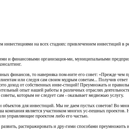
 инвестициями на всех стадиях: привлечением инвестиций в р
ими и финансовыми организация-ми, муниципальными предприят
онсалтинг.
нных финансов, то наверняка пом-ните его совет: «Прежде чем 
клиентам или следуя сам своим мудрым советам... Получив ответ 
это доход от собственных инве-стиций! Преумножать и правильно
ительный опыт нашей работы в различных отраслях деятельност
 советы, которым не следует сам - оказывает медвежью услугу.
 и объектов для инвестиций. Мы не даем пустых советов! Во мно
а компания является участником многих ус-пешных проектов. Н
или управляющие проектом либо его частью.
, развить, растиражировать и дру-гими способами преумножить 