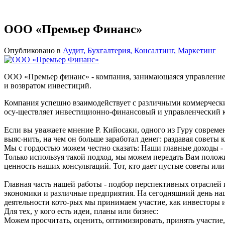
ООО «Премьер Финанс»
Опубликовано в
Аудит, Бухгалтерия, Консалтинг, Маркетинг
ООО «Премьер финанс» - компания, занимающаяся управлением
и возвратом инвестиций.
Компания успешно взаимодействует с различными коммерческ
осу-ществляет инвестиционно-финансовый и управленческий к
Если вы уважаете мнение Р. Кийосаки, одного из Гуру совреме
выяс-нить, на чем он больше заработал денег: раздавая советы 
Мы с гордостью можем честно сказать: Наши главные доходы - 
Только используя такой подход, мы можем передать Вам полож
ценность наших консультаций. Тот, кто дает пустые советы или
Главная часть нашей работы - подбор перспективных отраслей
экономики и различные предприятия. На сегодняшний день наш
деятельности кото-рых мы принимаем участие, как инвесторы 
Для тех, у кого есть идеи, планы или бизнес:
Можем просчитать, оценить, оптимизировать, принять участие