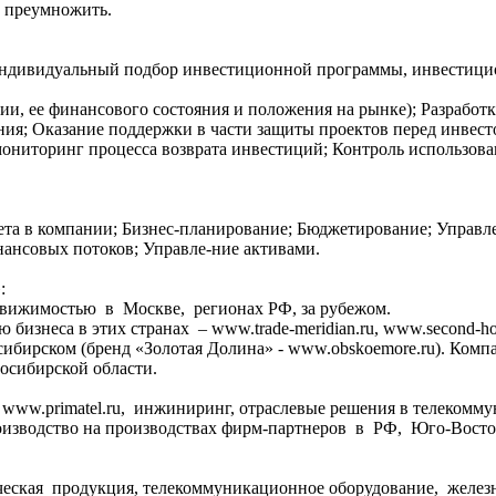
о преумножить.
индивидуальный подбор инвестиционной программы, инвестицио
ии, ее финансового состояния и положения на рынке); Разработка
ия; Оказание поддержки в части защиты проектов перед инвес
мониторинг процесса возврата инвестиций; Контроль использов
та в компании; Бизнес-планирование; Бюджетирование; Управле
инансовых потоков; Управле-ние активами.
:
движимостью в Москве, регионах РФ, за рубежом.
 бизнеса в этих странах – www.trade-meridian.ru, www.second-h
ибирском (бренд «Золотая Долина» - www.obskoemore.ru). Комп
восибирской области.
 www.primatel.ru, инжиниринг, отраслевые решения в телекомм
роизводство на производствах фирм-партнеров в РФ, Юго-Восто
еская продукция, телекоммуникационное оборудование, железно