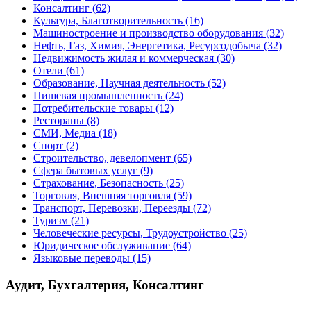
Консалтинг
(62)
Культура, Благотворительность
(16)
Машиностроение и производство оборудования
(32)
Нефть, Газ, Химия, Энергетика, Ресурсодобыча
(32)
Недвижимость жилая и коммерческая
(30)
Отели
(61)
Образование, Научная деятельность
(52)
Пишевая промышленность
(24)
Потребительские товары
(12)
Рестораны
(8)
СМИ, Медиа
(18)
Спорт
(2)
Строительство, девелопмент
(65)
Сфера бытовых услуг
(9)
Страхование, Безопасность
(25)
Торговля, Внешняя торговля
(59)
Транспорт, Перевозки, Переезды
(72)
Туризм
(21)
Человеческие ресурсы, Трудоустройство
(25)
Юридическое обслуживание
(64)
Языковые переводы
(15)
Аудит, Бухгалтерия, Консалтинг