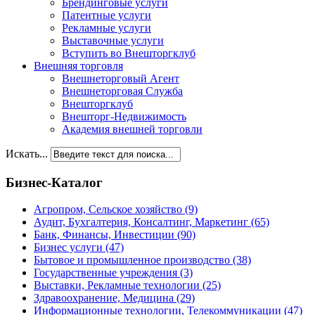
Брендинговые услуги
Патентные услуги
Рекламные услуги
Выставочные услуги
Вступить во Внешторгклуб
Внешняя торговля
Внешнеторговый Агент
Внешнеторговая Служба
Внешторгклуб
Внешторг-Недвижимость
Академия внешней торговли
Искать...
Бизнес-Каталог
Агропром, Сельское хозяйство
(9)
Аудит, Бухгалтерия, Консалтинг, Маркетинг
(65)
Банк, Финансы, Инвестиции
(90)
Бизнес услуги
(47)
Бытовое и промышленное производство
(38)
Государственные учреждения
(3)
Выставки, Рекламные технологии
(25)
Здравоохранение, Медицина
(29)
Информационные технологии, Телекоммуникации
(47)