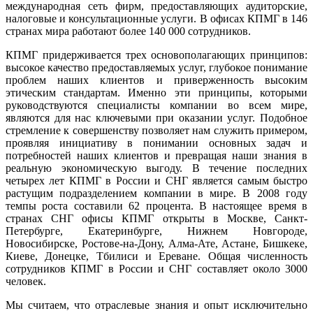
международная сеть фирм, предоставляющих аудиторские,
налоговые и консультационные услуги. В офисах КПМГ в 146
странах мира работают более 140 000 сотрудников.
КПМГ придерживается трех основополагающих принципов:
высокое качество предоставляемых услуг, глубокое понимание
проблем наших клиентов и приверженность высоким
этическим стандартам. Именно эти принципы, которыми
руководствуются специалисты компании во всем мире,
являются для нас ключевыми при оказании услуг. Подобное
стремление к совершенству позволяет нам служить примером,
проявляя инициативу в понимании основных задач и
потребностей наших клиентов и превращая наши знания в
реальную экономическую выгоду. В течение последних
четырех лет КПМГ в России и СНГ является самым быстро
растущим подразделением компании в мире. В 2008 году
темпы роста составили 62 процента. В настоящее время в
странах СНГ офисы КПМГ открыты в Москве, Санкт-
Петербурге, Екатеринбурге, Нижнем Новгороде,
Новосибирске, Ростове-на-Дону, Алма-Ате, Астане, Бишкеке,
Киеве, Донецке, Тбилиси и Ереване. Общая численность
сотрудников КПМГ в России и СНГ составляет около 3000
человек.
Мы считаем, что отраслевые знания и опыт исключительно