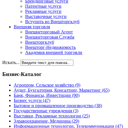
Брендинговые услуги
Патентные услуги
Рекламные услуги
Выставочные услуги
Вступить во Внешторгклуб
Внешняя торговля
Внешнеторговый Агент
Внешнеторговая Служба
Внешторгклуб
Внешторг-Недвижимость
Академия внешней торговли
Искать...
Бизнес-Каталог
Агропром, Сельское хозяйство
(9)
Аудит, Бухгалтерия, Консалтинг, Маркетинг
(65)
Банк, Финансы, Инвестиции
(90)
Бизнес услуги
(47)
Бытовое и промышленное производство
(38)
Государственные учреждения
(3)
Выставки, Рекламные технологии
(25)
Здравоохранение, Медицина
(29)
Информационные технологии, Телекоммуникации
(47)