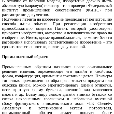
В отличие от полезной модели, изобретение должно иметь
абсолютную (мировую) новизну, что и проверит Федеральный
институт промышленной собственности (ФИПС) при
рассмотрении документов.
Получение патента на изобретение предполагает регистрацию
способа и/или объекта. При регистрации изобретения
правообладателю выдается Патент, который удостоверяет
приоритет изобретения, авторство и исключительное право на
изобретение. Никто, кроме правообладателя, не может без его
разрешения использовать запатентованное изобретение - это
грозит ответственностью, вплоть до уголовной.
Промышленный образец
Промышленным образцом называют новое оригинальное
решение изделия, определяющее его дизайн и свойства:
форма, конфигурация, орнамент и сочетание цветов. Примеры
типичных промышленных образцов - этикетка продукта или
обложка книги. Можно зарегистрировать дизайн этикетки,
нестандартную форму бутылки, внешний вид молочного
пакета и др. Всему миру знаком дизайн винных бутылок со
слегка наклоненным горлышком и небольшой вмятиной
сбоку французского винодельческого дома «J.P. Chenet».
Апеллируя к эстетическим вкусам потребителя,
промышленный образец делает продукт более