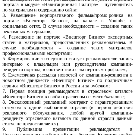
портала в модуле «Навигационная Палитра» – путеводитель
по материалам и содержанию сайта;
3. Размещение корпоративного фильма/промо-ролика на
портале «Внешторг Бизнес», на канале в Youtube, в
социальных сетях. В случае необходимости – создание таких
рекламных материалов;
4. Размещение на портале «Внешторг Бизнес» экспертных
статей и материалов, предоставленных рекламодателем. В
случае необходимости – создание таких материалов
профессиональными экспертами;
5. Формирование экспертного статуса рекламодателя: запись
интервью с владельцем или руководителем компании-
резидента портала, в соответствии с экспертным профилем;
6. Ежемесячная рассылка новостей от компании-резидента в
новостном дайджесте «Внешторг Бизнес» по подписчикам
сервиса «Внешторг Бизнес» в России и за рубежом;
7. Первая позиция рекламодателя в отраслевом каталоге
«Внешторг Бизнес» в своём отраслевом сегменте/каталоге;
8. Эксклюзивный рекламный контракт с гарантированным
статусом в одной выбранной отрасли (в период действия
рекламного обслуживания, любой другой компании-
резиденту отраслевого каталога по данной отрасли данный
статус не предоставляется).
9. Публикация презентации рекламодателя в
Презентационном альбоме «Книга брендов Внешторгклуба»