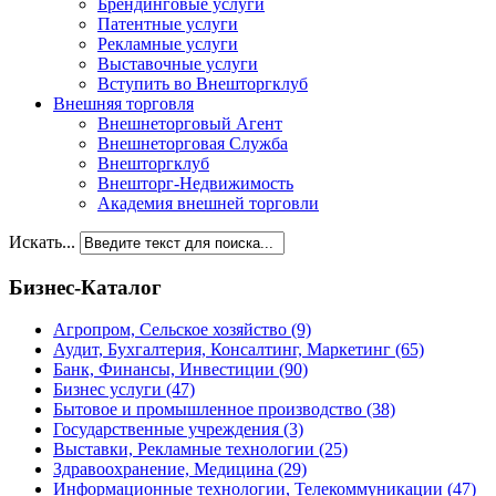
Брендинговые услуги
Патентные услуги
Рекламные услуги
Выставочные услуги
Вступить во Внешторгклуб
Внешняя торговля
Внешнеторговый Агент
Внешнеторговая Служба
Внешторгклуб
Внешторг-Недвижимость
Академия внешней торговли
Искать...
Бизнес-Каталог
Агропром, Сельское хозяйство
(9)
Аудит, Бухгалтерия, Консалтинг, Маркетинг
(65)
Банк, Финансы, Инвестиции
(90)
Бизнес услуги
(47)
Бытовое и промышленное производство
(38)
Государственные учреждения
(3)
Выставки, Рекламные технологии
(25)
Здравоохранение, Медицина
(29)
Информационные технологии, Телекоммуникации
(47)