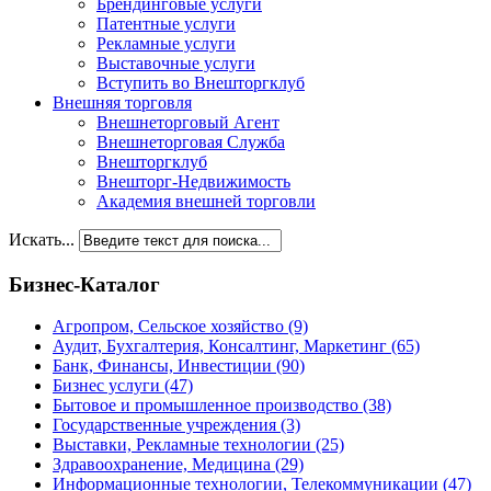
Брендинговые услуги
Патентные услуги
Рекламные услуги
Выставочные услуги
Вступить во Внешторгклуб
Внешняя торговля
Внешнеторговый Агент
Внешнеторговая Служба
Внешторгклуб
Внешторг-Недвижимость
Академия внешней торговли
Искать...
Бизнес-Каталог
Агропром, Сельское хозяйство
(9)
Аудит, Бухгалтерия, Консалтинг, Маркетинг
(65)
Банк, Финансы, Инвестиции
(90)
Бизнес услуги
(47)
Бытовое и промышленное производство
(38)
Государственные учреждения
(3)
Выставки, Рекламные технологии
(25)
Здравоохранение, Медицина
(29)
Информационные технологии, Телекоммуникации
(47)