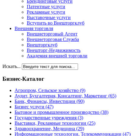
Брендинговые услуги
Патентные услуги
Рекламные услуги
Выставочные услуги
Вступить во Внешторгклуб
Внешняя торговля
Внешнеторговый Агент
Внешнеторговая Служба
Внешторгклуб
Внешторг-Недвижимость
Академия внешней торговли
Искать...
Бизнес-Каталог
Агропром, Сельское хозяйство
(9)
Аудит, Бухгалтерия, Консалтинг, Маркетинг
(65)
Банк, Финансы, Инвестиции
(90)
Бизнес услуги
(47)
Бытовое и промышленное производство
(38)
Государственные учреждения
(3)
Выставки, Рекламные технологии
(25)
Здравоохранение, Медицина
(29)
Информационные технологии, Телекоммуникации
(47)