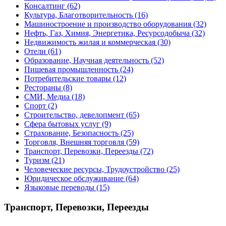
Консалтинг
(62)
Культура, Благотворительность
(16)
Машиностроение и производство оборудования
(32)
Нефть, Газ, Химия, Энергетика, Ресурсодобыча
(32)
Недвижимость жилая и коммерческая
(30)
Отели
(61)
Образование, Научная деятельность
(52)
Пишевая промышленность
(24)
Потребительские товары
(12)
Рестораны
(8)
СМИ, Медиа
(18)
Спорт
(2)
Строительство, девелопмент
(65)
Сфера бытовых услуг
(9)
Страхование, Безопасность
(25)
Торговля, Внешняя торговля
(59)
Транспорт, Перевозки, Переезды
(72)
Туризм
(21)
Человеческие ресурсы, Трудоустройство
(25)
Юридическое обслуживание
(64)
Языковые переводы
(15)
Транспорт, Перевозки, Переезды