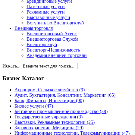
Брендинговые услуги
Патентные услуги
Рекламные услуги
Выставочные услуги
Вступить во Внешторгклуб
Внешняя торговля
Внешнеторговый Агент
Внешнеторговая Служба
Внешторгклуб
Внешторг-Недвижимость
Академия внешней торговли
Искать...
Бизнес-Каталог
Агропром, Сельское хозяйство
(9)
Аудит, Бухгалтерия, Консалтинг, Маркетинг
(65)
Банк, Финансы, Инвестиции
(90)
Бизнес услуги
(47)
Бытовое и промышленное производство
(38)
Государственные учреждения
(3)
Выставки, Рекламные технологии
(25)
Здравоохранение, Медицина
(29)
Информационные технологии, Телекоммуникации
(47)