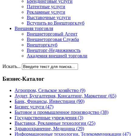
Брендинговые услуги
Патентные услуги
Рекламные услуги
Выставочные услуги
Вступить во Внешторгклуб
Внешняя торговля
Внешнеторговый Агент
Внешнеторговая Служба
Внешторгклуб
Внешторг-Недвижимость
Академия внешней торговли
Искать...
Бизнес-Каталог
Агропром, Сельское хозяйство
(9)
Аудит, Бухгалтерия, Консалтинг, Маркетинг
(65)
Банк, Финансы, Инвестиции
(90)
Бизнес услуги
(47)
Бытовое и промышленное производство
(38)
Государственные учреждения
(3)
Выставки, Рекламные технологии
(25)
Здравоохранение, Медицина
(29)
Информационные технологии, Телекоммуникации
(47)