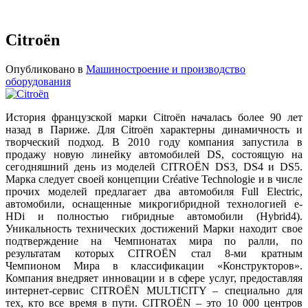
Citroën
Опубликовано в
Машиностроение и производство
оборудования
История французской марки Citroën началась более 90 лет
назад в Париже. Для Citroën характерны динамичность и
творческий подход. В 2010 году компания запустила в
продажу новую линейку автомобилей DS, состоящую на
сегодняшний день из моделей CITROËN DS3, DS4 и DS5.
Марка следует своей концепции Créative Technologie и в числе
прочих моделей предлагает два автомобиля Full Electric,
автомобили, оснащенные микрогибридной технологией e-
HDi и полностью гибридные автомобили (Hybrid4).
Уникальность технических достижений Марки находит свое
подтверждение на Чемпионатах мира по ралли, по
результатам которых CITROËN стал 8-ми кратным
Чемпионом Мира в классификации «Конструкторов».
Компания внедряет инновации и в сфере услуг, предоставляя
интернет-сервис CITROËN MULTICITY – специально для
тех, кто все время в пути. CITROËN – это 10 000 центров