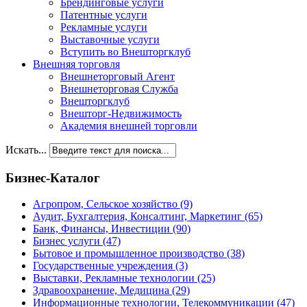
Брендинговые услуги
Патентные услуги
Рекламные услуги
Выставочные услуги
Вступить во Внешторгклуб
Внешняя торговля
Внешнеторговый Агент
Внешнеторговая Служба
Внешторгклуб
Внешторг-Недвижимость
Академия внешней торговли
Искать...
Бизнес-Каталог
Агропром, Сельское хозяйство
(9)
Аудит, Бухгалтерия, Консалтинг, Маркетинг
(65)
Банк, Финансы, Инвестиции
(90)
Бизнес услуги
(47)
Бытовое и промышленное производство
(38)
Государственные учреждения
(3)
Выставки, Рекламные технологии
(25)
Здравоохранение, Медицина
(29)
Информационные технологии, Телекоммуникации
(47)