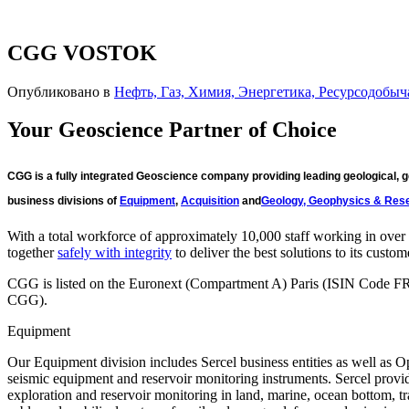
CGG VOSTOK
Опубликовано в
Нефть, Газ, Химия, Энергетика, Ресурсодобыч
Your Geoscience Partner of Choice
CGG is a fully integrated Geoscience company providing leading geological, ge
business divisions of
Equipment
,
Acquisition
and
Geology, Geophysics & Rese
With a total workforce of approximately 10,000 staff working in ove
together
safely with integrity
to deliver the best solutions to its custom
CGG is listed on the Euronext (Compartment A) Paris (ISIN Code 
CGG).
Equipment
Our Equipment division includes Sercel business entities as well a
seismic equipment and reservoir monitoring instruments. Sercel provid
exploration and reservoir monitoring in land, marine, ocean bottom,