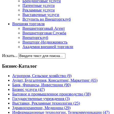
Брендинговые услуги
Патентные услуги
Рекламные услуги
Выставочные услуги
Вступить во Внешторгклуб
Внешняя торговля
Внешнеторговый Агент
Внешнеторговая Служба
Внешторгклуб
Внешторг-Недвижимость
Академия внешней торговли
Искать...
Бизнес-Каталог
Агропром, Сельское хозяйство
(9)
Аудит, Бухгалтерия, Консалтинг, Маркетинг
(65)
Банк, Финансы, Инвестиции
(90)
Бизнес услуги
(47)
Бытовое и промышленное производство
(38)
Государственные учреждения
(3)
Выставки, Рекламные технологии
(25)
Здравоохранение, Медицина
(29)
Информационные технологии, Телекоммуникации
(47)