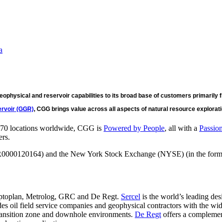
а
ophysical and reservoir capabilities to its broad base of customers primarily 
rvoir (GGR)
, CGG brings value across all aspects of natural resource explorati
r 70 locations worldwide, CGG is
Powered by People
, all with a
Passio
ers.
FR0000120164) and the New York Stock Exchange (NYSE) (in the form
s Optoplan, Metrolog, GRC and De Regt.
Sercel
is the world’s leading de
es oil field service companies and geophysical contractors with the wid
 transition zone and downhole environments.
De Regt
offers a complemen