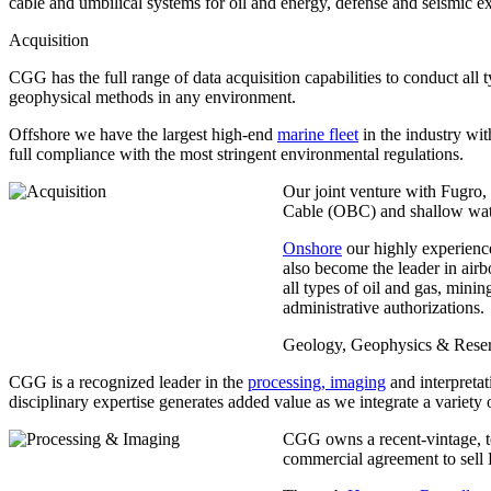
cable and umbilical systems for oil and energy, defense and seismic ex
Acquisition
CGG has the full range of data acquisition capabilities to conduct all
geophysical methods in any environment.
Offshore we have the largest high-end
marine fleet
in the industry wit
full compliance with the most stringent environmental regulations.
Our joint venture with Fugro,
Cable (OBC) and shallow water
Onshore
our highly experience
also become the leader in airbo
all types of oil and gas, mini
administrative authorizations.
Geology, Geophysics & Rese
CGG is a recognized leader in the
processing, imaging
and interpretat
disciplinary expertise generates added value as we integrate a variety 
CGG owns a recent-vintage, t
commercial agreement to sell 