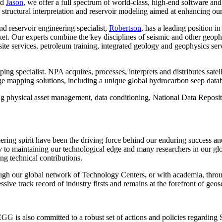
nd
Jason
, we offer a full spectrum of world-class, high-end software and 
, structural interpretation and reservoir modeling aimed at enhancing our
d reservoir engineering specialist,
Robertson
, has a leading position i
et. Our experts combine the key disciplines of seismic and other geophy
 site services, petroleum training, integrated geology and geophysics se
ping specialist. NPA acquires, processes, interprets and distributes sate
edge mapping solutions, including a unique global hydrocarbon seep data
g physical asset management, data conditioning, National Data Reposit
ering spirit have been the driving force behind our enduring success a
 to maintaining our technological edge and many researchers in our 
ng technical contributions.
ugh our global network of Technology Centers, or with academia, throug
ssive track record of industry firsts and remains at the forefront of geo
CGG is also committed to a robust set of actions and policies regarding 