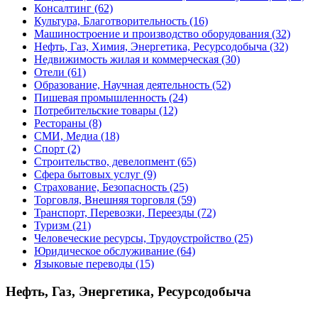
Консалтинг
(62)
Культура, Благотворительность
(16)
Машиностроение и производство оборудования
(32)
Нефть, Газ, Химия, Энергетика, Ресурсодобыча
(32)
Недвижимость жилая и коммерческая
(30)
Отели
(61)
Образование, Научная деятельность
(52)
Пишевая промышленность
(24)
Потребительские товары
(12)
Рестораны
(8)
СМИ, Медиа
(18)
Спорт
(2)
Строительство, девелопмент
(65)
Сфера бытовых услуг
(9)
Страхование, Безопасность
(25)
Торговля, Внешняя торговля
(59)
Транспорт, Перевозки, Переезды
(72)
Туризм
(21)
Человеческие ресурсы, Трудоустройство
(25)
Юридическое обслуживание
(64)
Языковые переводы
(15)
Нефть, Газ, Энергетика, Ресурсодобыча