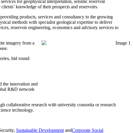
services for geophysical interpretation, seismic reservoir
 clients’ knowledge of their prospects and reservoirs.
n providing products, services and consultancy to the growing
sical methods with specialist geological expertise to deliver
rvices, reservoir engineering, economics and advisory services to
llite imagery from a
base.
ories, bid round
nd the innovation and
global R&D network
h collaborative research with university consortia or research
science technology.
Security,
Sustainable Development
and
Corporate Social