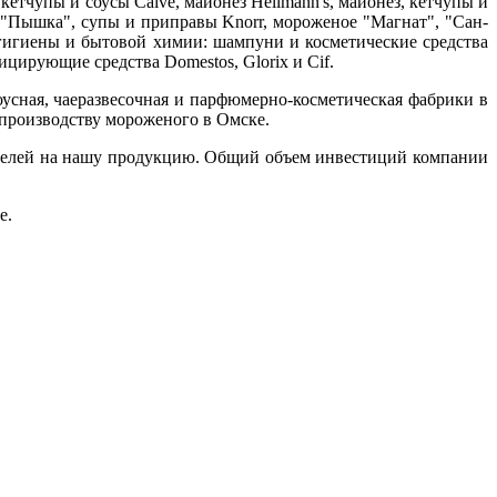
етчупы и соусы Calve, майонез Hellmann's, майонез, кетчупы и
 "Пышка", супы и приправы Knorr, мороженое "Магнат", "Сан-
й гигиены и бытовой химии: шампуни и косметические средства
фицирующие средства Domestos, Glorix и Cif.
оусная, чаеразвесочная и парфюмерно-косметическая фабрики в
 производству мороженого в Омске.
ителей на нашу продукцию. Общий объем инвестиций компании
e.