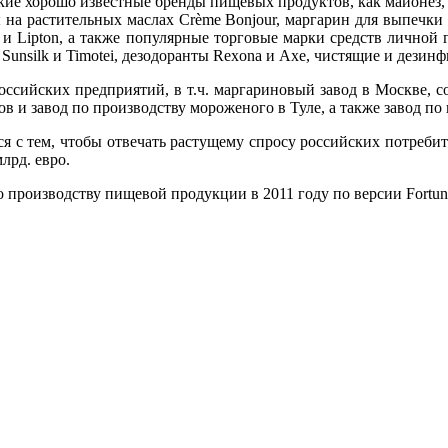
акие хорошо известные бренды пищевых продуктов, как майонез, к
 на растительных маслах Crème Bonjour, маргарин для выпечки
ond и Lipton, а также популярные торговые марки средств лично
 Sunsilk и Timotei, дезодоранты Rexona и Axe, чистящие и дезин
оссийских предприятий, в т.ч. маргариновый завод в Москве, с
в и завод по производству мороженого в Туле, а также завод по
 с тем, чтобы отвечать растущему спросу российских потреб
лрд. евро.
о производству пищевой продукции в 2011 году по версии Fortun