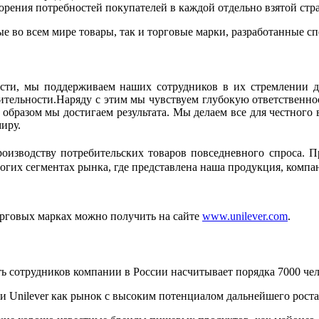
етворения потребностей покупателей в каждой отдельно взят
 во всем мире товары, так и торговые марки, разработанные сп
сти, мы поддерживаем наших сотрудников в их стремлении д
дительности.Наряду с этим мы чувствуем глубокую ответственн
 образом мы достигаем результата. Мы делаем все для честного 
миру.
роизводству потребительских товаров повседневного спроса. П
ногих сегментах рынка, где представлена наша продукция, компа
рговых марках можно получить на сайте
www.unilever.com
.
ть сотрудников компании в России насчитывает порядка 7000 чел
 Unilever как рынок с высоким потенциалом дальнейшего роста