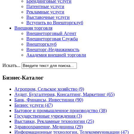
Брендинговые услуги
Патентные услуги
Рекламные услуги
Выставочные услуги
Вступить во Внешторгклуб
Внешняя торговля
Внешнеторговый Агент
Внешнеторговая Служба
Внешторгклуб
Внешторг-Недвижимость
Академия внешней торговли
Искать...
Бизнес-Каталог
Агропром, Сельское хозяйство
(9)
Аудит, Бухгалтерия, Консалтинг, Маркетинг
(65)
Банк, Финансы, Инвестиции
(90)
Бизнес услуги
(47)
Бытовое и промышленное производство
(38)
Государственные учреждения
(3)
Выставки, Рекламные технологии
(25)
Здравоохранение, Медицина
(29)
Информационные технологии, Телекоммуникации
(47)