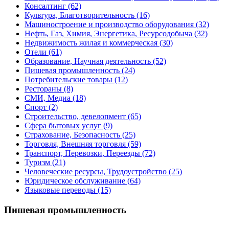
Консалтинг
(62)
Культура, Благотворительность
(16)
Машиностроение и производство оборудования
(32)
Нефть, Газ, Химия, Энергетика, Ресурсодобыча
(32)
Недвижимость жилая и коммерческая
(30)
Отели
(61)
Образование, Научная деятельность
(52)
Пишевая промышленность
(24)
Потребительские товары
(12)
Рестораны
(8)
СМИ, Медиа
(18)
Спорт
(2)
Строительство, девелопмент
(65)
Сфера бытовых услуг
(9)
Страхование, Безопасность
(25)
Торговля, Внешняя торговля
(59)
Транспорт, Перевозки, Переезды
(72)
Туризм
(21)
Человеческие ресурсы, Трудоустройство
(25)
Юридическое обслуживание
(64)
Языковые переводы
(15)
Пишевая промышленность