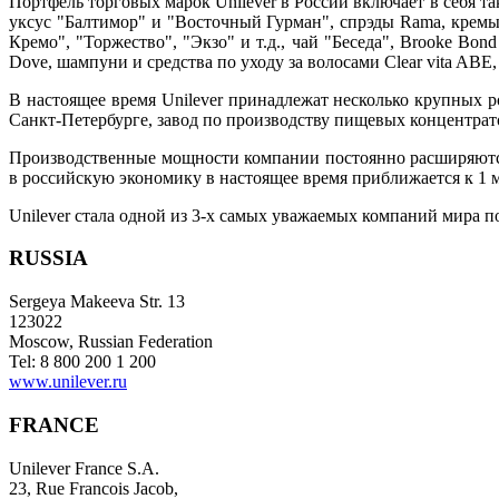
Портфель торговых марок Unilever в России включает в себя т
уксус "Балтимор" и "Восточный Гурман", спрэды Rama, кремы
Кремо", "Торжество", "Экзо" и т.д., чай "Беседа", Brooke B
Dove, шампуни и средства по уходу за волосами Clear vita ABE,
В настоящее время Unilever принадлежат несколько крупных р
Санкт-Петербурге, завод по производству пищевых концентрато
Производственные мощности компании постоянно расширяются
в российскую экономику в настоящее время приближается к 1 м
Unilever стала одной из 3-х самых уважаемых компаний мира п
RUSSIA
Sergeya Makeeva Str. 13
123022
Moscow, Russian Federation
Tel: 8 800 200 1 200
www.unilever.ru
FRANCE
Unilever France S.A.
23, Rue Francois Jacob,