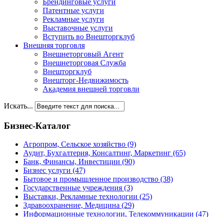
Брендинговые услуги
Патентные услуги
Рекламные услуги
Выставочные услуги
Вступить во Внешторгклуб
Внешняя торговля
Внешнеторговый Агент
Внешнеторговая Служба
Внешторгклуб
Внешторг-Недвижимость
Академия внешней торговли
Искать...
Бизнес-Каталог
Агропром, Сельское хозяйство
(9)
Аудит, Бухгалтерия, Консалтинг, Маркетинг
(65)
Банк, Финансы, Инвестиции
(90)
Бизнес услуги
(47)
Бытовое и промышленное производство
(38)
Государственные учреждения
(3)
Выставки, Рекламные технологии
(25)
Здравоохранение, Медицина
(29)
Информационные технологии, Телекоммуникации
(47)