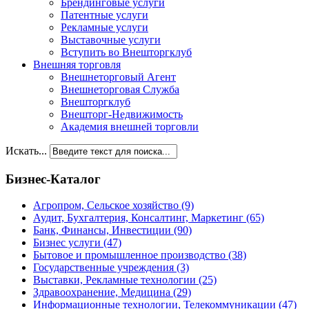
Брендинговые услуги
Патентные услуги
Рекламные услуги
Выставочные услуги
Вступить во Внешторгклуб
Внешняя торговля
Внешнеторговый Агент
Внешнеторговая Служба
Внешторгклуб
Внешторг-Недвижимость
Академия внешней торговли
Искать...
Бизнес-Каталог
Агропром, Сельское хозяйство
(9)
Аудит, Бухгалтерия, Консалтинг, Маркетинг
(65)
Банк, Финансы, Инвестиции
(90)
Бизнес услуги
(47)
Бытовое и промышленное производство
(38)
Государственные учреждения
(3)
Выставки, Рекламные технологии
(25)
Здравоохранение, Медицина
(29)
Информационные технологии, Телекоммуникации
(47)