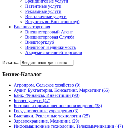
Брендинговые услуги
Патентные услуги
Рекламные услуги
Выставочные услуги
Вступить во Внешторгклуб
Внешняя торговля
Внешнеторговый Агент
Внешнеторговая Служба
Внешторгклуб
Внешторг-Недвижимость
Академия внешней торговли
Искать...
Бизнес-Каталог
Агропром, Сельское хозяйство
(9)
Аудит, Бухгалтерия, Консалтинг, Маркетинг
(65)
Банк, Финансы, Инвестиции
(90)
Бизнес услуги
(47)
Бытовое и промышленное производство
(38)
Государственные учреждения
(3)
Выставки, Рекламные технологии
(25)
Здравоохранение, Медицина
(29)
Информационные технологии, Телекоммуникации
(47)