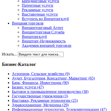
Брендинговые услуги
Патентные услуги
Рекламные услуги
Выставочные услуги
Вступить во Внешторгклуб
Внешняя торговля
Внешнеторговый Агент
Внешнеторговая Служба
Внешторгклуб
Внешторг-Недвижимость
Академия внешней торговли
Искать...
Бизнес-Каталог
Агропром, Сельское хозяйство
(9)
Аудит, Бухгалтерия, Консалтинг, Маркетинг
(65)
Банк, Финансы, Инвестиции
(90)
Бизнес услуги
(47)
Бытовое и промышленное производство
(38)
Государственные учреждения
(3)
Выставки, Рекламные технологии
(25)
Здравоохранение, Медицина
(29)
Информационные технологии, Телекоммуникации
(47)