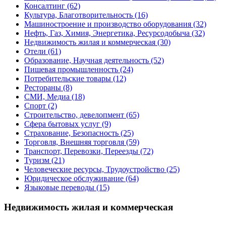
Консалтинг
(62)
Культура, Благотворительность
(16)
Машиностроение и производство оборудования
(32)
Нефть, Газ, Химия, Энергетика, Ресурсодобыча
(32)
Недвижимость жилая и коммерческая
(30)
Отели
(61)
Образование, Научная деятельность
(52)
Пишевая промышленность
(24)
Потребительские товары
(12)
Рестораны
(8)
СМИ, Медиа
(18)
Спорт
(2)
Строительство, девелопмент
(65)
Сфера бытовых услуг
(9)
Страхование, Безопасность
(25)
Торговля, Внешняя торговля
(59)
Транспорт, Перевозки, Переезды
(72)
Туризм
(21)
Человеческие ресурсы, Трудоустройство
(25)
Юридическое обслуживание
(64)
Языковые переводы
(15)
Недвижимость жилая и коммерческая