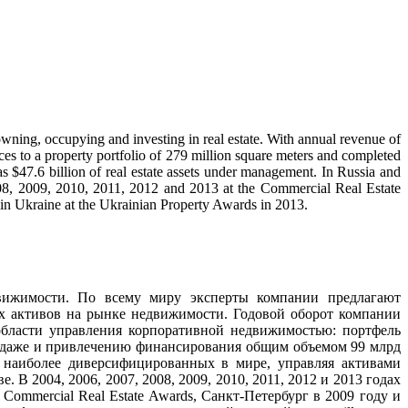
 owning, occupying and investing in real estate. With annual revenue of
ices to a property portfolio of 279 million square meters and completed
s $47.6 billion of real estate assets under management. In Russia and
08, 2009, 2010, 2011, 2012 and 2013 at the Commercial Real Estate
in Ukraine at the Ukrainian Property Awards in 2013.
вижимости. По всему миру эксперты компании предлагают
х активов на рынке недвижимости. Годовой оборот компании
области управления корпоративной недвижимостью: портфель
продаже и привлечению финансирования общим объемом 99 млрд
и наиболее диверсифицированных в мире, управляя активами
В 2004, 2006, 2007, 2008, 2009, 2010, 2011, 2012 и 2013 годах
Commercial Real Estate Awards, Санкт-Петербург в 2009 году и