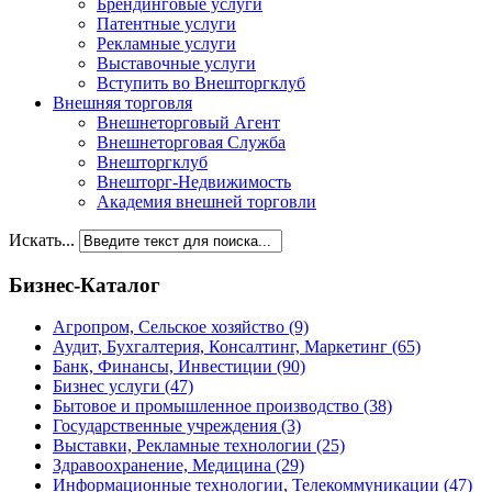
Брендинговые услуги
Патентные услуги
Рекламные услуги
Выставочные услуги
Вступить во Внешторгклуб
Внешняя торговля
Внешнеторговый Агент
Внешнеторговая Служба
Внешторгклуб
Внешторг-Недвижимость
Академия внешней торговли
Искать...
Бизнес-Каталог
Агропром, Сельское хозяйство
(9)
Аудит, Бухгалтерия, Консалтинг, Маркетинг
(65)
Банк, Финансы, Инвестиции
(90)
Бизнес услуги
(47)
Бытовое и промышленное производство
(38)
Государственные учреждения
(3)
Выставки, Рекламные технологии
(25)
Здравоохранение, Медицина
(29)
Информационные технологии, Телекоммуникации
(47)