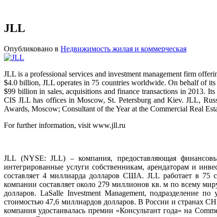
JLL
Опубликовано в
Недвижимость жилая и коммерческая
JLL is a professional services and investment management firm offering
$4.0 billion, JLL operates in 75 countries worldwide. On behalf of its
$99 billion in sales, acquisitions and finance transactions in 2013.
CIS JLL has offices in Moscow, St. Petersburg and Kiev. JLL, Rus
Awards, Moscow; Consultant of the Year at the Commercial Real Esta
For further information, visit www.jll.ru
JLL (NYSE: JLL) – компания, предоставляющая финансов
интегрированные услуги собственникам, арендаторам и инв
составляет 4 миллиарда долларов США. JLL работает в 75 
компании составляет около 279 миллионов кв. м по всему ми
долларов. LaSalle Investment Management, подразделение 
стоимостью 47,6 миллиардов долларов. В России и странах СНГ 
компания удостаивалась премии «Консультант года» на Commerc