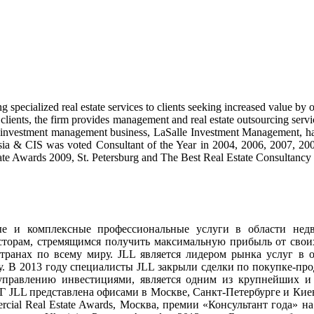
 specialized real estate services to clients seeking increased value by
 clients, the firm provides management and real estate outsourcing serv
 Its investment management business, LaSalle Investment Management, ha
sia & CIS was voted Consultant of the Year in 2004, 2006, 2007, 20
te Awards 2009, St. Petersburg and The Best Real Estate Consultancy 
ые и комплексные профессиональные услуги в области нед
есторам, стремящимся получить максимальную прибыль от свои
странах по всему миру. JLL является лидером рынка услуг в 
ру. В 2013 году специалисты JLL закрыли сделки по покупке-
по управлению инвестициями, является одним из крупнейших 
JLL представлена офисами в Москве, Санкт-Петербурге и Киеве. 
ial Real Estate Awards, Москва, премии «Консультант года» на 