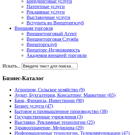
Брендинговые услуги
Патентные услуги
Рекламные услуги
Выставочные услуги
Вступить во Внешторгклуб
Внешняя торговля
Внешнеторговый Агент
Внешнеторговая Служба
Внешторгклуб
Внешторг-Недвижимость
Академия внешней торговли
Искать...
Бизнес-Каталог
Агропром, Сельское хозяйство
(9)
Аудит, Бухгалтерия, Консалтинг, Маркетинг
(65)
Банк, Финансы, Инвестиции
(90)
Бизнес услуги
(47)
Бытовое и промышленное производство
(38)
Государственные учреждения
(3)
Выставки, Рекламные технологии
(25)
Здравоохранение, Медицина
(29)
Информационные технологии, Телекоммуникации
(47)