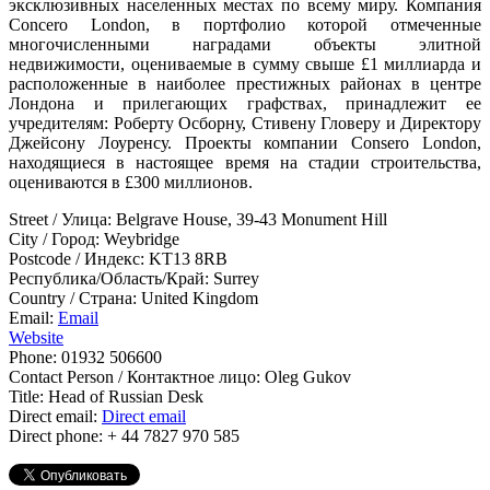
эксклюзивных населенных местах по всему миру. Компания
Concero London, в портфолио которой отмеченные
многочисленными наградами объекты элитной
недвижимости, оцениваемые в сумму свыше £1 миллиарда и
расположенные в наиболее престижных районах в центре
Лондона и прилегающих графствах, принадлежит ее
учредителям: Роберту Осборну, Стивену Гловеру и Директору
Джейсону Лоуренсу. Проекты компании Consero London,
находящиеся в настоящее время на стадии строительства,
оцениваются в £300 миллионов.
Street / Улица:
Belgrave House, 39-43 Monument Hill
City / Город:
Weybridge
Postcode / Индекс:
KT13 8RB
Республика/Область/Край:
Surrey
Country / Страна:
United Kingdom
Email:
Email
Website
Phone:
01932 506600
Contact Person / Контактное лицо:
Oleg Gukov
Title:
Head of Russian Desk
Direct email:
Direct email
Direct phone:
+ 44 7827 970 585