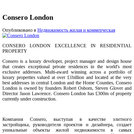
Consero London
Опубликовано в
Недвижимость жилая и коммерческая
CONSERO LONDON EXCELLENCE IN RESIDENTIAL
PROPERTY
Consero is a luxury developer, project manager and design house
that creates exceptional private residences in the world's most
exclusive addresses. Multi-award winning across a portfolio of
luxury properties valued at over £1billion and located at the very
best addresses in central London and the Home Counties, Consero
London is owned by founders Robert Osborn, Steven Glover and
Director Jason Lawrence. Consero London has £300m of property
currently under construction.
Компания Consero, выступая в качестве элитного
застройщика, руководителя проектов и дизайнера, создает
уникальные объекты жилой недвижимости в самых