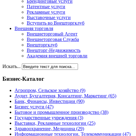
Брендинговые услуги
Патентные услуги
Рекламные услуги
Выставочные услуги
Вступить во Внешторгклуб
Внешняя торговля
Внешнеторговый Агент
Внешнеторговая Служба
Внешторгклуб
Внешторг-Недвижимость
Академия внешней торговли
Искать...
Бизнес-Каталог
Агропром, Сельское хозяйство
(9)
Аудит, Бухгалтерия, Консалтинг, Маркетинг
(65)
Банк, Финансы, Инвестиции
(90)
Бизнес услуги
(47)
Бытовое и промышленное производство
(38)
Государственные учреждения
(3)
Выставки, Рекламные технологии
(25)
Здравоохранение, Медицина
(29)
Информационные технологии, Телекоммуникации
(47)