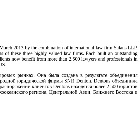
 March 2013 by the combination of international law firm Salans LLP,
 of these three highly valued law firms. Each built an outstanding
 clients now benefit from more than 2,500 lawyers and professionals in
 US.
ровых рынках. Она была создана в результате объединения
ародной юридической фирмы SNR Denton. Dentons объединила
распоряжении клиентов Dentons находятся более 2 500 юристов
хоокеанского региона, Центральной Азии, Ближнего Востока и