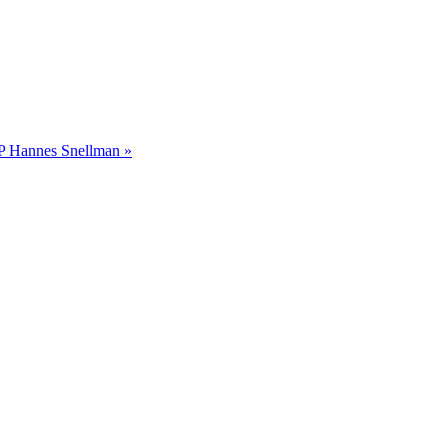
LP
Hannes Snellman »