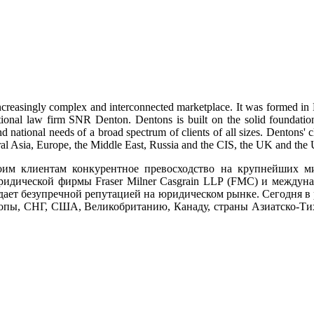
 increasingly complex and interconnected marketplace. It was formed in
nal law firm SNR Denton. Dentons is built on the solid foundations
and national needs of a broad spectrum of clients of all sizes. Dentons'
tral Asia, Europe, the Middle East, Russia and the CIS, the UK and the
оим клиентам конкурентное превосходство на крупнейших ми
ридической фирмы Fraser Milner Casgrain LLP (FMC) и междун
ает безупречной репутацией на юридическом рынке. Сегодня в 
вропы, СНГ, США, Великобританию, Канаду, страны Азиатско-Ти