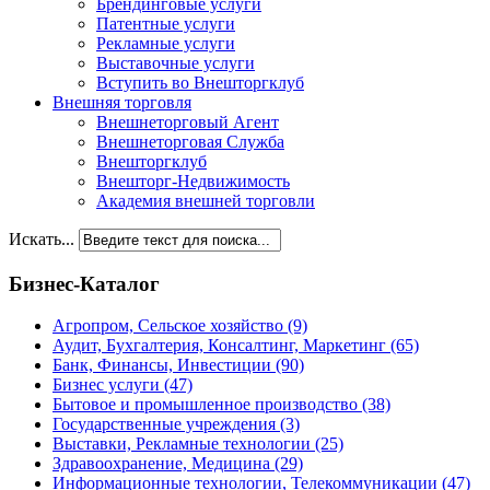
Брендинговые услуги
Патентные услуги
Рекламные услуги
Выставочные услуги
Вступить во Внешторгклуб
Внешняя торговля
Внешнеторговый Агент
Внешнеторговая Служба
Внешторгклуб
Внешторг-Недвижимость
Академия внешней торговли
Искать...
Бизнес-Каталог
Агропром, Сельское хозяйство
(9)
Аудит, Бухгалтерия, Консалтинг, Маркетинг
(65)
Банк, Финансы, Инвестиции
(90)
Бизнес услуги
(47)
Бытовое и промышленное производство
(38)
Государственные учреждения
(3)
Выставки, Рекламные технологии
(25)
Здравоохранение, Медицина
(29)
Информационные технологии, Телекоммуникации
(47)