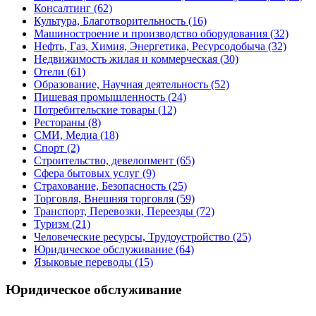
Консалтинг
(62)
Культура, Благотворительность
(16)
Машиностроение и производство оборудования
(32)
Нефть, Газ, Химия, Энергетика, Ресурсодобыча
(32)
Недвижимость жилая и коммерческая
(30)
Отели
(61)
Образование, Научная деятельность
(52)
Пишевая промышленность
(24)
Потребительские товары
(12)
Рестораны
(8)
СМИ, Медиа
(18)
Спорт
(2)
Строительство, девелопмент
(65)
Сфера бытовых услуг
(9)
Страхование, Безопасность
(25)
Торговля, Внешняя торговля
(59)
Транспорт, Перевозки, Переезды
(72)
Туризм
(21)
Человеческие ресурсы, Трудоустройство
(25)
Юридическое обслуживание
(64)
Языковые переводы
(15)
Юридическое обслуживание