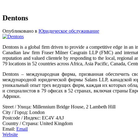
Dentons
Опубликовано в
Юридическое обслуживание
Dentons is a global firm driven to provide a competitive edge in an
Canadian law firm Fraser Milner Casgrain LLP (FMC) and internatio
reputation and valued clientele by responding to the local, regional 
79 locations in 52 countries across Africa, Asia Pacific, Canada, Cen
Dentons – международная фирма, призванная обеспечить св
международной юридической фирмы Salans LLP, канадской ю
уникальный опыт трех ведущих фирм, каждая их которых облад
и специалистов в 79 офисах в 52 странах, включая страны Е
Африки.
Street / Улица:
Millennium Bridge House, 2 Lambeth Hill
City / Город:
London
Postcode / Индекс:
EC4V 4AJ
Country / Страна:
United Kingdom
Email:
Email
Website