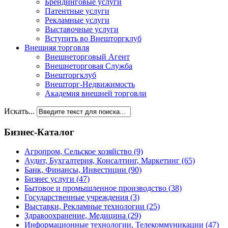
Брендинговые услуги
Патентные услуги
Рекламные услуги
Выставочные услуги
Вступить во Внешторгклуб
Внешняя торговля
Внешнеторговый Агент
Внешнеторговая Служба
Внешторгклуб
Внешторг-Недвижимость
Академия внешней торговли
Искать...
Бизнес-Каталог
Агропром, Сельское хозяйство
(9)
Аудит, Бухгалтерия, Консалтинг, Маркетинг
(65)
Банк, Финансы, Инвестиции
(90)
Бизнес услуги
(47)
Бытовое и промышленное производство
(38)
Государственные учреждения
(3)
Выставки, Рекламные технологии
(25)
Здравоохранение, Медицина
(29)
Информационные технологии, Телекоммуникации
(47)