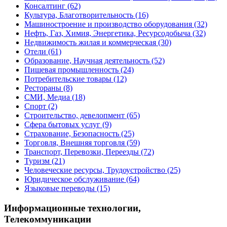
Консалтинг
(62)
Культура, Благотворительность
(16)
Машиностроение и производство оборудования
(32)
Нефть, Газ, Химия, Энергетика, Ресурсодобыча
(32)
Недвижимость жилая и коммерческая
(30)
Отели
(61)
Образование, Научная деятельность
(52)
Пишевая промышленность
(24)
Потребительские товары
(12)
Рестораны
(8)
СМИ, Медиа
(18)
Спорт
(2)
Строительство, девелопмент
(65)
Сфера бытовых услуг
(9)
Страхование, Безопасность
(25)
Торговля, Внешняя торговля
(59)
Транспорт, Перевозки, Переезды
(72)
Туризм
(21)
Человеческие ресурсы, Трудоустройство
(25)
Юридическое обслуживание
(64)
Языковые переводы
(15)
Информационные технологии,
Телекоммуникации