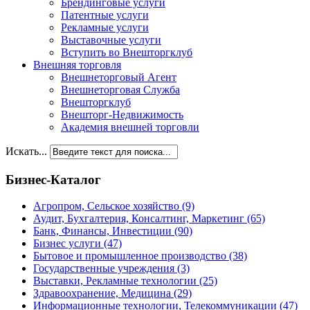
Брендинговые услуги
Патентные услуги
Рекламные услуги
Выставочные услуги
Вступить во Внешторгклуб
Внешняя торговля
Внешнеторговый Агент
Внешнеторговая Служба
Внешторгклуб
Внешторг-Недвижимость
Академия внешней торговли
Искать...
Бизнес-Каталог
Агропром, Сельское хозяйство
(9)
Аудит, Бухгалтерия, Консалтинг, Маркетинг
(65)
Банк, Финансы, Инвестиции
(90)
Бизнес услуги
(47)
Бытовое и промышленное производство
(38)
Государственные учреждения
(3)
Выставки, Рекламные технологии
(25)
Здравоохранение, Медицина
(29)
Информационные технологии, Телекоммуникации
(47)