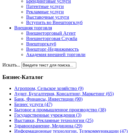
Брендинговые услуги
Патентные услуги
Рекламные услуги
Выставочные услуги
Вступить во Внешторгклуб
Внешняя торговля
Внешнеторговый Агент
Внешнеторговая Служба
Внешторгклуб
Внешторг-Недвижимость
Академия внешней торговли
Искать...
Бизнес-Каталог
Агропром, Сельское хозяйство
(9)
Аудит, Бухгалтерия, Консалтинг, Маркетинг
(65)
Банк, Финансы, Инвестиции
(90)
Бизнес услуги
(47)
Бытовое и промышленное производство
(38)
Государственные учреждения
(3)
Выставки, Рекламные технологии
(25)
Здравоохранение, Медицина
(29)
Информационные технологии, Телекоммуникации
(47)