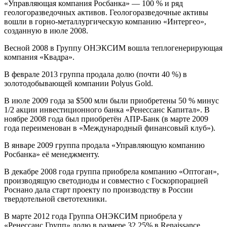
«Управляющая компания Росбанка» — 100 % и ряд
геологоразведочных активов. Геологоразведочные активы
вошли в горно-металлургическую компанию «Интергео»,
созданную в июле 2008.
Весной 2008 в Группу ОНЭКСИМ вошла теплогенерирующая
компания «Квадра».
В феврале 2013 группа продала долю (почти 40 %) в
золотодобывающей компании Polyus Gold.
В июле 2009 года за $500 млн были приобретены 50 % минус
1/2 акции инвестиционного банка «Ренессанс Капитал». В
ноябре 2008 года был приобретён АПР-Банк (в марте 2009
года переименован в «Международный финансовый клуб»).
В январе 2009 группа продала «Управляющую компанию
Росбанка» её менеджменту.
В декабре 2008 года группа приобрела компанию «Оптоган»,
производящую светодиоды и совместно с Госкорпорацией
Роснано дала старт проекту по производству в России
твердотельной светотехники.
В марте 2012 года Группа ОНЭКСИМ приобрела у
«Ренессанс Групп» долю в размере 32,25% в Renaissance