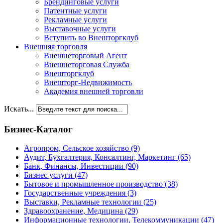
Брендинговые услуги
Патентные услуги
Рекламные услуги
Выставочные услуги
Вступить во Внешторгклуб
Внешняя торговля
Внешнеторговый Агент
Внешнеторговая Служба
Внешторгклуб
Внешторг-Недвижимость
Академия внешней торговли
Искать...
Бизнес-Каталог
Агропром, Сельское хозяйство
(9)
Аудит, Бухгалтерия, Консалтинг, Маркетинг
(65)
Банк, Финансы, Инвестиции
(90)
Бизнес услуги
(47)
Бытовое и промышленное производство
(38)
Государственные учреждения
(3)
Выставки, Рекламные технологии
(25)
Здравоохранение, Медицина
(29)
Информационные технологии, Телекоммуникации
(47)