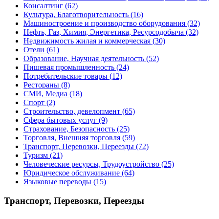
Консалтинг
(62)
Культура, Благотворительность
(16)
Машиностроение и производство оборудования
(32)
Нефть, Газ, Химия, Энергетика, Ресурсодобыча
(32)
Недвижимость жилая и коммерческая
(30)
Отели
(61)
Образование, Научная деятельность
(52)
Пишевая промышленность
(24)
Потребительские товары
(12)
Рестораны
(8)
СМИ, Медиа
(18)
Спорт
(2)
Строительство, девелопмент
(65)
Сфера бытовых услуг
(9)
Страхование, Безопасность
(25)
Торговля, Внешняя торговля
(59)
Транспорт, Перевозки, Переезды
(72)
Туризм
(21)
Человеческие ресурсы, Трудоустройство
(25)
Юридическое обслуживание
(64)
Языковые переводы
(15)
Транспорт, Перевозки, Переезды