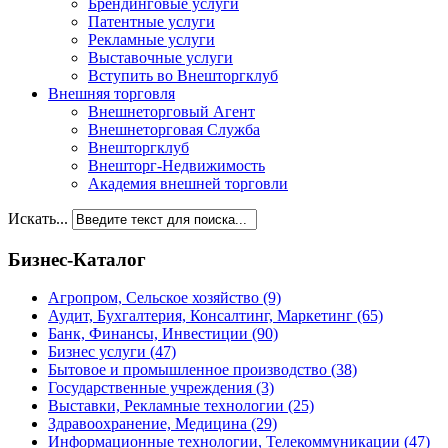
Брендинговые услуги
Патентные услуги
Рекламные услуги
Выставочные услуги
Вступить во Внешторгклуб
Внешняя торговля
Внешнеторговый Агент
Внешнеторговая Служба
Внешторгклуб
Внешторг-Недвижимость
Академия внешней торговли
Искать...
Бизнес-Каталог
Агропром, Сельское хозяйство
(9)
Аудит, Бухгалтерия, Консалтинг, Маркетинг
(65)
Банк, Финансы, Инвестиции
(90)
Бизнес услуги
(47)
Бытовое и промышленное производство
(38)
Государственные учреждения
(3)
Выставки, Рекламные технологии
(25)
Здравоохранение, Медицина
(29)
Информационные технологии, Телекоммуникации
(47)