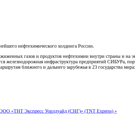
ейшего нефтехимического холдинга России.
жиженных газов и продуктов нефтехимии внутри страны и на экс
ся железнодорожная инфраструктура предприятий СИБУРа, поря
ршрутам ближнего и дальнего зарубежья в 23 государства мира
ООО «ТНТ Экспресс Уорлдуайд (СНГ)» (TNT Express) »