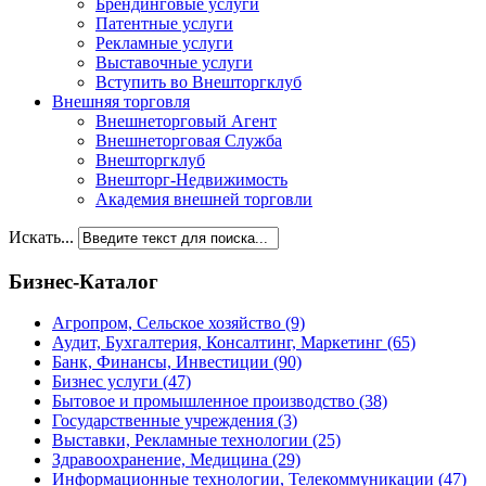
Брендинговые услуги
Патентные услуги
Рекламные услуги
Выставочные услуги
Вступить во Внешторгклуб
Внешняя торговля
Внешнеторговый Агент
Внешнеторговая Служба
Внешторгклуб
Внешторг-Недвижимость
Академия внешней торговли
Искать...
Бизнес-Каталог
Агропром, Сельское хозяйство
(9)
Аудит, Бухгалтерия, Консалтинг, Маркетинг
(65)
Банк, Финансы, Инвестиции
(90)
Бизнес услуги
(47)
Бытовое и промышленное производство
(38)
Государственные учреждения
(3)
Выставки, Рекламные технологии
(25)
Здравоохранение, Медицина
(29)
Информационные технологии, Телекоммуникации
(47)