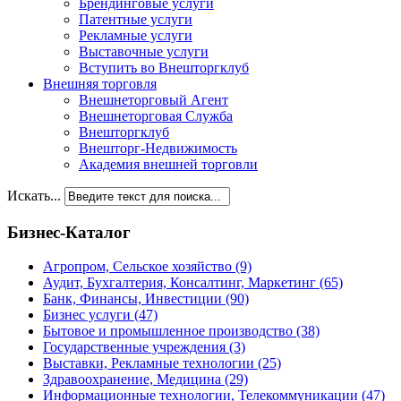
Брендинговые услуги
Патентные услуги
Рекламные услуги
Выставочные услуги
Вступить во Внешторгклуб
Внешняя торговля
Внешнеторговый Агент
Внешнеторговая Служба
Внешторгклуб
Внешторг-Недвижимость
Академия внешней торговли
Искать...
Бизнес-Каталог
Агропром, Сельское хозяйство
(9)
Аудит, Бухгалтерия, Консалтинг, Маркетинг
(65)
Банк, Финансы, Инвестиции
(90)
Бизнес услуги
(47)
Бытовое и промышленное производство
(38)
Государственные учреждения
(3)
Выставки, Рекламные технологии
(25)
Здравоохранение, Медицина
(29)
Информационные технологии, Телекоммуникации
(47)