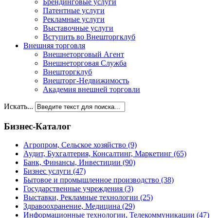
Брендинговые услуги
Патентные услуги
Рекламные услуги
Выставочные услуги
Вступить во Внешторгклуб
Внешняя торговля
Внешнеторговый Агент
Внешнеторговая Служба
Внешторгклуб
Внешторг-Недвижимость
Академия внешней торговли
Искать...
Бизнес-Каталог
Агропром, Сельское хозяйство
(9)
Аудит, Бухгалтерия, Консалтинг, Маркетинг
(65)
Банк, Финансы, Инвестиции
(90)
Бизнес услуги
(47)
Бытовое и промышленное производство
(38)
Государственные учреждения
(3)
Выставки, Рекламные технологии
(25)
Здравоохранение, Медицина
(29)
Информационные технологии, Телекоммуникации
(47)