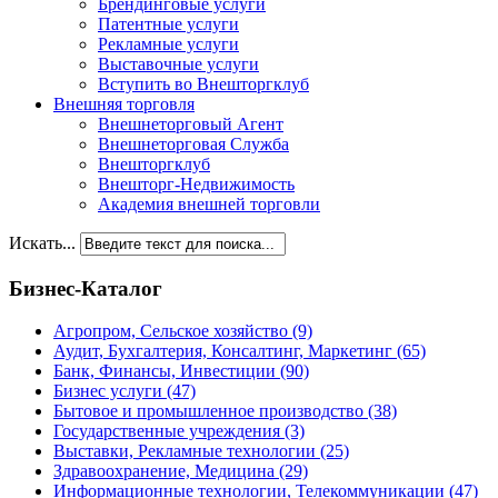
Брендинговые услуги
Патентные услуги
Рекламные услуги
Выставочные услуги
Вступить во Внешторгклуб
Внешняя торговля
Внешнеторговый Агент
Внешнеторговая Служба
Внешторгклуб
Внешторг-Недвижимость
Академия внешней торговли
Искать...
Бизнес-Каталог
Агропром, Сельское хозяйство
(9)
Аудит, Бухгалтерия, Консалтинг, Маркетинг
(65)
Банк, Финансы, Инвестиции
(90)
Бизнес услуги
(47)
Бытовое и промышленное производство
(38)
Государственные учреждения
(3)
Выставки, Рекламные технологии
(25)
Здравоохранение, Медицина
(29)
Информационные технологии, Телекоммуникации
(47)