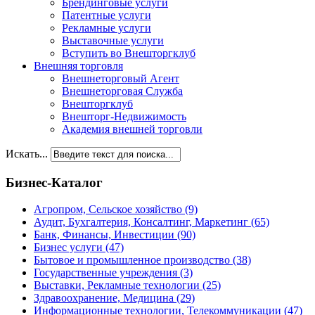
Брендинговые услуги
Патентные услуги
Рекламные услуги
Выставочные услуги
Вступить во Внешторгклуб
Внешняя торговля
Внешнеторговый Агент
Внешнеторговая Служба
Внешторгклуб
Внешторг-Недвижимость
Академия внешней торговли
Искать...
Бизнес-Каталог
Агропром, Сельское хозяйство
(9)
Аудит, Бухгалтерия, Консалтинг, Маркетинг
(65)
Банк, Финансы, Инвестиции
(90)
Бизнес услуги
(47)
Бытовое и промышленное производство
(38)
Государственные учреждения
(3)
Выставки, Рекламные технологии
(25)
Здравоохранение, Медицина
(29)
Информационные технологии, Телекоммуникации
(47)