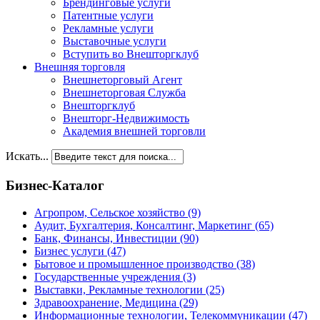
Брендинговые услуги
Патентные услуги
Рекламные услуги
Выставочные услуги
Вступить во Внешторгклуб
Внешняя торговля
Внешнеторговый Агент
Внешнеторговая Служба
Внешторгклуб
Внешторг-Недвижимость
Академия внешней торговли
Искать...
Бизнес-Каталог
Агропром, Сельское хозяйство
(9)
Аудит, Бухгалтерия, Консалтинг, Маркетинг
(65)
Банк, Финансы, Инвестиции
(90)
Бизнес услуги
(47)
Бытовое и промышленное производство
(38)
Государственные учреждения
(3)
Выставки, Рекламные технологии
(25)
Здравоохранение, Медицина
(29)
Информационные технологии, Телекоммуникации
(47)