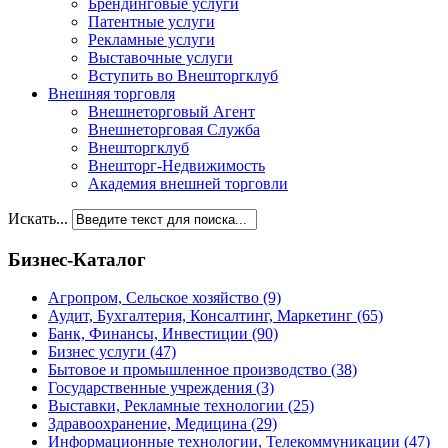
Брендинговые услуги
Патентные услуги
Рекламные услуги
Выставочные услуги
Вступить во Внешторгклуб
Внешняя торговля
Внешнеторговый Агент
Внешнеторговая Служба
Внешторгклуб
Внешторг-Недвижимость
Академия внешней торговли
Искать...
Бизнес-Каталог
Агропром, Сельское хозяйство
(9)
Аудит, Бухгалтерия, Консалтинг, Маркетинг
(65)
Банк, Финансы, Инвестиции
(90)
Бизнес услуги
(47)
Бытовое и промышленное производство
(38)
Государственные учреждения
(3)
Выставки, Рекламные технологии
(25)
Здравоохранение, Медицина
(29)
Информационные технологии, Телекоммуникации
(47)