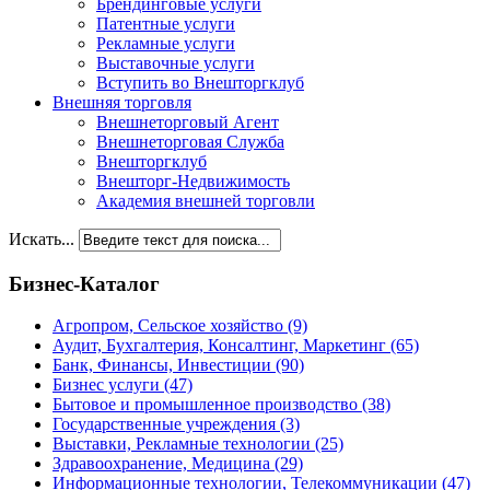
Брендинговые услуги
Патентные услуги
Рекламные услуги
Выставочные услуги
Вступить во Внешторгклуб
Внешняя торговля
Внешнеторговый Агент
Внешнеторговая Служба
Внешторгклуб
Внешторг-Недвижимость
Академия внешней торговли
Искать...
Бизнес-Каталог
Агропром, Сельское хозяйство
(9)
Аудит, Бухгалтерия, Консалтинг, Маркетинг
(65)
Банк, Финансы, Инвестиции
(90)
Бизнес услуги
(47)
Бытовое и промышленное производство
(38)
Государственные учреждения
(3)
Выставки, Рекламные технологии
(25)
Здравоохранение, Медицина
(29)
Информационные технологии, Телекоммуникации
(47)