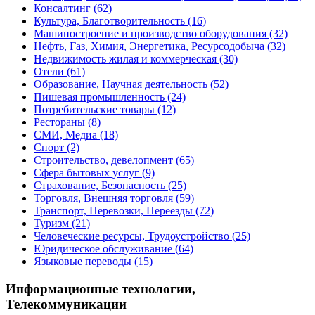
Консалтинг
(62)
Культура, Благотворительность
(16)
Машиностроение и производство оборудования
(32)
Нефть, Газ, Химия, Энергетика, Ресурсодобыча
(32)
Недвижимость жилая и коммерческая
(30)
Отели
(61)
Образование, Научная деятельность
(52)
Пишевая промышленность
(24)
Потребительские товары
(12)
Рестораны
(8)
СМИ, Медиа
(18)
Спорт
(2)
Строительство, девелопмент
(65)
Сфера бытовых услуг
(9)
Страхование, Безопасность
(25)
Торговля, Внешняя торговля
(59)
Транспорт, Перевозки, Переезды
(72)
Туризм
(21)
Человеческие ресурсы, Трудоустройство
(25)
Юридическое обслуживание
(64)
Языковые переводы
(15)
Информационные технологии,
Телекоммуникации